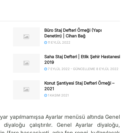
Büro Staj Defteri Örneği (Yapı
Denetim) | Cihan Bağ
11 EYLÜL 2022
Saha Staj Defteri | Etlik Şehir Hastanesi
2019
7 EYLÜL 2022 - GÜNCELLEME 8 EYLÜL 2022
Konut Şantiyesi Staj Defteri Örneği –
2021
1 KASIM 2021
ayar yapılmamışsa Ayarlar menüsü altında Genel
 diyaloğu çalıştırılır. Genel Ayarlar diyaloğu,
 (fare hassasiyeti, arka fon rengi, kullanılacak