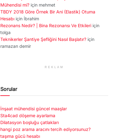
Mühendisi mi?
için
mehmet
TBDY 2018 Göre Örnek Bir Ani (Elastik) Otuma
Hesabı
için
İbrahim
Rezonans Nedir? | Bina Rezonansı Ve Etkileri
için
tolga
Teknikerler Şantiye Şefliğini Nasıl Başlatır?
için
ramazan demir
REKLAM
Sorular
İnşaat mühendisi güncel maaşlar
Sta4cad döşeme ayarlama
Dilatasyon boşluğu çatlakları
hangi poz arama aracını tercih ediyorsunuz?
taşıma gücü hesabı