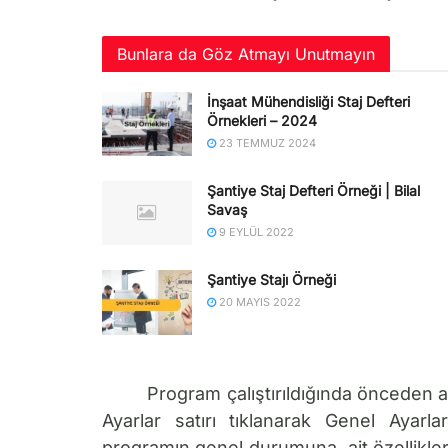
Bunlara da Göz Atmayı Unutmayın
İnşaat Mühendisliği Staj Defteri
Örnekleri – 2024
23 TEMMUZ 2024
Şantiye Staj Defteri Örneği | Bilal
Savaş
9 EYLÜL 2022
Şantiye Stajı Örneği
20 MAYIS 2022
Program çalıştırıldığında önceden 
Ayarlar satırı tıklanarak Genel Ayarlar
programın genel durumuna ait özelliklerin