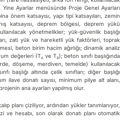
dur. Yine Ayarlar menüsünde Proje Genel Ayarları
bina önem katsayısı, yapı tipi katsayıları, zemin
anış katsayısı, deprem bölgesi, deprem yükü
ullanılacak yönetmelikler; yük-güvenlik başlığı
rı, zati yük ve hareketli yük faktörleri, toprak
mesi, beton birim hacim ağırlığı; dinamik analiz
trum değerleri (T
ve T
); beton sınıfı başlığında
A
B
perde, döşeme, merdiven, temelde) kullanılacak
nfı başlığı altında çelik sınıfları; diğer başlığı
m ilave donatı sayısı, minimum pilye alt alanı,
rojenin ana ayarları yapılmış olur.
kalıp planı çiziliyor, ardından yükler tanımlanıyor,
izi ve hesabı, son olarak donatı planı otomatik