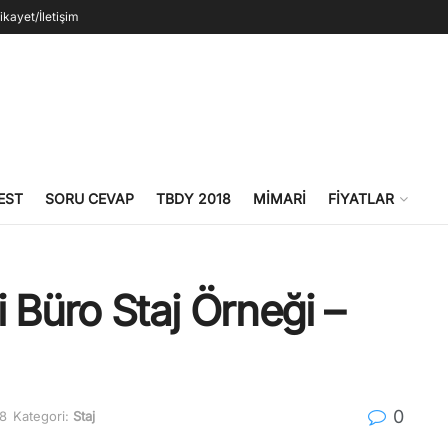
ikayet/İletişim
EST
SORU CEVAP
TBDY 2018
MIMARI
FIYATLAR
 Büro Staj Örneği –
0
18
Kategori:
Staj