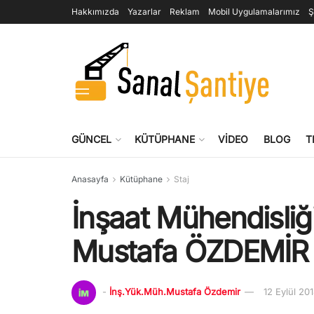
Hakkımızda
Yazarlar
Reklam
Mobil Uygulamalarımız
Ş
GÜNCEL
KÜTÜPHANE
VIDEO
BLOG
T
Anasayfa
Kütüphane
Staj
İnşaat Mühendisliği
Mustafa ÖZDEMİR
-
İnş.Yük.Müh.Mustafa Özdemir
12 Eylül 20