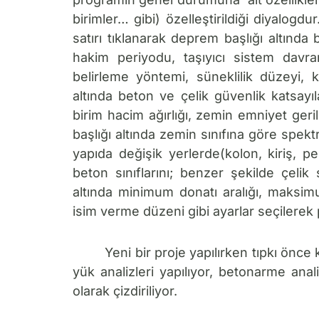
birimler… gibi) özelleştirildiği diyalog
satırı tıklanarak deprem başlığı altında 
hakim periyodu, taşıyıcı sistem davr
belirleme yöntemi, süneklilik düzeyi, k
altında beton ve çelik güvenlik katsayıla
birim hacim ağırlığı, zemin emniyet geril
başlığı altında zemin sınıfına göre spek
yapıda değişik yerlerde(kolon, kiriş, 
beton sınıflarını; benzer şekilde çelik sı
altında minimum donatı aralığı, maksimu
isim verme düzeni gibi ayarlar seçilerek p
Yeni bir proje yapılırken tıpkı önce 
yük analizleri yapılıyor, betonarme anal
olarak çizdiriliyor.