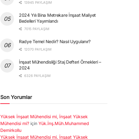
13945 PAYLAŞIM
2024 Yılı Bina Metrekare İnşaat Maliyet
Bedelleri Yayımlandı
7015 PAYLAŞIM
Radye Temel Nedir? Nasıl Uygulanır?
12070 PAYLAŞIM
İnşaat Mühendisliği Staj Defteri Örnekleri –
2024
6326 PAYLAŞIM
Son Yorumlar
Yüksek İnşaat Mühendisi mi, İnşaat Yüksek
Mühendisi mi?
için
Yük.İnş.Müh.Muhammed
Demirkollu
Yüksek İnşaat Mühendisi mi, İnşaat Yüksek