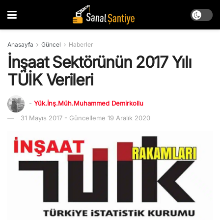
Anasayfa
Güncel
Haberler
İnşaat Sektörünün 2017 Yılı
TÜİK Verileri
-
Yük.İnş.Müh.Muhammed Demirkollu
31 Mayıs 2017 - Güncelleme 19 Aralık 2020