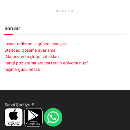
REKLAM
Sorular
İnşaat mühendisi güncel maaşlar
Sta4cad döşeme ayarlama
Dilatasyon boşluğu çatlakları
hangi poz arama aracını tercih ediyorsunuz?
taşıma gücü hesabı
Sanal Şantiye ®