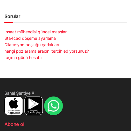
Sorular
İnşaat mühendisi güncel maaşlar
Sta4cad döşeme ayarlama
Dilatasyon boşluğu çatlakları
hangi poz arama aracını tercih ediyorsunuz?
taşıma gücü hesabı
Sanal Şantiye ®
Abone ol