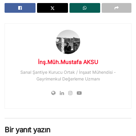
İnş.Müh.Mustafa AKSU
Sanal Şantiye Kurucu Ortak / İnşaat Mühendisi -
Gayrimenkul Değerleme Uzmanı
Bir yanıt yazın