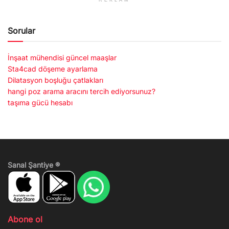
REKLAM
Sorular
İnşaat mühendisi güncel maaşlar
Sta4cad döşeme ayarlama
Dilatasyon boşluğu çatlakları
hangi poz arama aracını tercih ediyorsunuz?
taşıma gücü hesabı
Sanal Şantiye ®
Abone ol