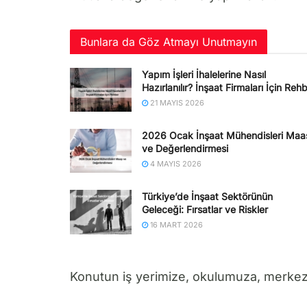
Bunlara da Göz Atmayı Unutmayın
Yapım İşleri İhalelerine Nasıl
Hazırlanılır? İnşaat Firmaları İçin Reh
21 MAYIS 2026
2026 Ocak İnşaat Mühendisleri Maa
ve Değerlendirmesi
4 MAYIS 2026
Türkiye’de İnşaat Sektörünün
Geleceği: Fırsatlar ve Riskler
16 MART 2026
Konutun iş yerimize, okulumuza, merkezl