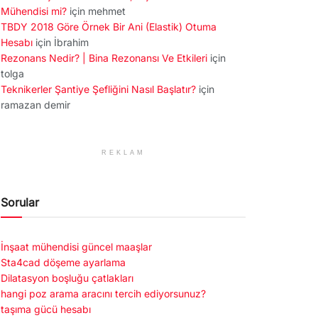
Mühendisi mi?
için
mehmet
TBDY 2018 Göre Örnek Bir Ani (Elastik) Otuma
Hesabı
için
İbrahim
Rezonans Nedir? | Bina Rezonansı Ve Etkileri
için
tolga
Teknikerler Şantiye Şefliğini Nasıl Başlatır?
için
ramazan demir
REKLAM
Sorular
İnşaat mühendisi güncel maaşlar
Sta4cad döşeme ayarlama
Dilatasyon boşluğu çatlakları
hangi poz arama aracını tercih ediyorsunuz?
taşıma gücü hesabı