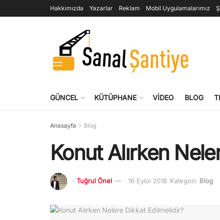
Hakkımızda
Yazarlar
Reklam
Mobil Uygulamalarımız
Ş
GÜNCEL
KÜTÜPHANE
VIDEO
BLOG
T
Anasayfa
Blog
Konut Alırken Neler
-
Tuğrul Önel
16 Eylül 2018
Kategori:
Blog