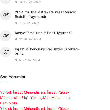
13946 PAYLAŞIM
2024 Yılı Bina Metrekare İnşaat Maliyet
Bedelleri Yayımlandı
7015 PAYLAŞIM
Radye Temel Nedir? Nasıl Uygulanır?
12070 PAYLAŞIM
İnşaat Mühendisliği Staj Defteri Örnekleri –
2024
6327 PAYLAŞIM
Son Yorumlar
Yüksek İnşaat Mühendisi mi, İnşaat Yüksek
Mühendisi mi?
için
Yük.İnş.Müh.Muhammed
Demirkollu
Yüksek İnşaat Mühendisi mi, İnşaat Yüksek