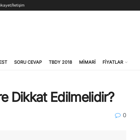
ikayet/İletişim
EST
SORU CEVAP
TBDY 2018
MIMARI
FIYATLAR
e Dikkat Edilmelidir?
0