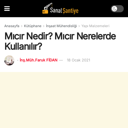
Anasayfa
Kütüphane
İnşaat Mühendisliği
Yapı Malzemeleri
Mıcır Nedir? Mıcır Nerelerde
Kullanılır?
-
İnş.Müh.Faruk FİDAN
18 Ocak 2021