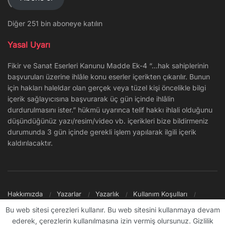
Diğer 251 bin aboneye katılın
Yasal Uyarı
Fikir ve Sanat Eserleri Kanunu Madde Ek-4 “…hak sahiplerinin
başvuruları üzerine ihlâle konu eserler içerikten çıkarılır. Bunun
için hakları haleldar olan gerçek veya tüzel kişi öncelikle bilgi
içerik sağlayıcısına başvurarak üç gün içinde ihlâlin
durdurulmasını ister.” hükmü uyarınca telif hakkı ihlali olduğunu
düşündüğünüz yazı/resim/video vb. içerikleri bize bildirmeniz
durumunda 3 gün içinde gerekli işlem yapılarak ilgili içerik
kaldırılacaktır.
Hakkımızda
Yazarlar
Yazarlık
Kullanım Koşulları
Gizlilik Politikası
Reklam
Şikayet/İletişim
Site Haritası
Bu web sitesi çerezleri kullanır. Bu web sitesini kullanmaya devam
ederek, çerezlerin kullanılmasına izin vermiş olursunuz. Gizlilik
© 2009 - ∞ Sanal Şantiye