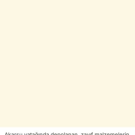
Akarsu yatağında depolanan, zayıf malzemelerin