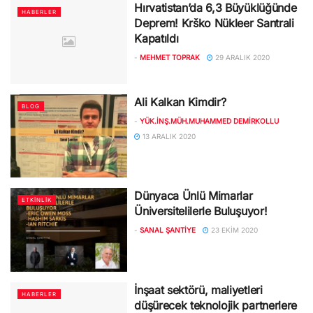
Hırvatistan’da 6,3 Büyüklüğünde
HABERLER
Deprem! Krško Nükleer Santrali
Kapatıldı
-
MEHMET TOPRAK
29 ARALIK 2020
Ali Kalkan Kimdir?
BLOG
-
YÜK.İNŞ.MÜH.MUHAMMED DEMIRKOLLU
13 ARALIK 2020
Dünyaca Ünlü Mimarlar
ETKINLIK
Üniversitelilerle Buluşuyor!
-
SANAL ŞANTIYE
23 EKIM 2020
İnşaat sektörü, maliyetleri
HABERLER
düşürecek teknolojik partnerlere