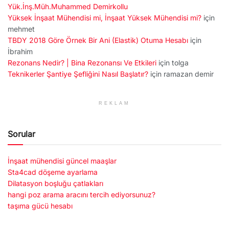
Yük.İnş.Müh.Muhammed Demirkollu
Yüksek İnşaat Mühendisi mi, İnşaat Yüksek Mühendisi mi?
için
mehmet
TBDY 2018 Göre Örnek Bir Ani (Elastik) Otuma Hesabı
için
İbrahim
Rezonans Nedir? | Bina Rezonansı Ve Etkileri
için
tolga
Teknikerler Şantiye Şefliğini Nasıl Başlatır?
için
ramazan demir
REKLAM
Sorular
İnşaat mühendisi güncel maaşlar
Sta4cad döşeme ayarlama
Dilatasyon boşluğu çatlakları
hangi poz arama aracını tercih ediyorsunuz?
taşıma gücü hesabı