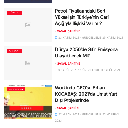
Petrol Fiyatlarındaki Sert
GÜNCEL
Yükselişin Türkiye’nin Cari
Açığıyla İlişkisi Var mı?
-
SANAL ŞANTIYE
23 KASIM 2021 - GÜNCELLEME 25 KASIM 2021
Dünya 2050’de Sıfır Emisyona
GÜNCEL
Ulaşabilecek Mi?
-
SANAL ŞANTIYE
9 EYLÜL 2021 - GÜNCELLEME 11 EYLÜL 2021
Workindo CEO’su Erhan
HABERLER
KOCABAŞ: 2021’de Umut Yurt
Dışı Projelerinde
-
SANAL ŞANTIYE
27 NISAN 2021 - GÜNCELLEME 23 HAZIRAN
2023