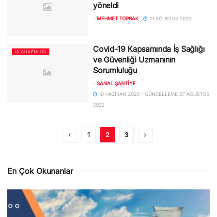
yöneldi
-
MEHMET TOPRAK
21 AĞUSTOS 2020
Covid-19 Kapsamında İş Sağlığı
İŞ GÜVENLIĞI
ve Güvenliği Uzmanının
Sorumluluğu
-
SANAL ŞANTIYE
10 HAZIRAN 2020 - GÜNCELLEME 27 AĞUSTOS
2022
1
2
3
En Çok Okunanlar