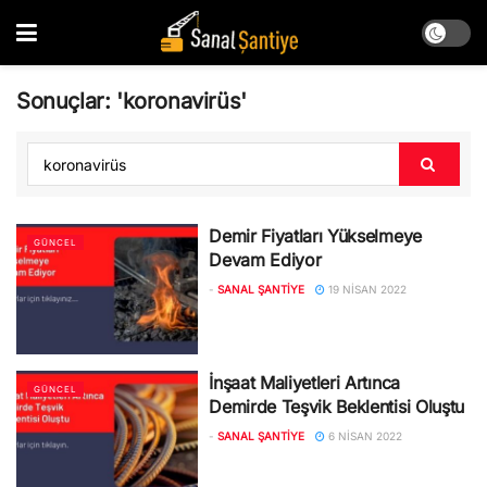
Sonuçlar: 'koronavirüs'
Demir Fiyatları Yükselmeye
GÜNCEL
Devam Ediyor
-
SANAL ŞANTIYE
19 NISAN 2022
İnşaat Maliyetleri Artınca
GÜNCEL
Demirde Teşvik Beklentisi Oluştu
-
SANAL ŞANTIYE
6 NISAN 2022