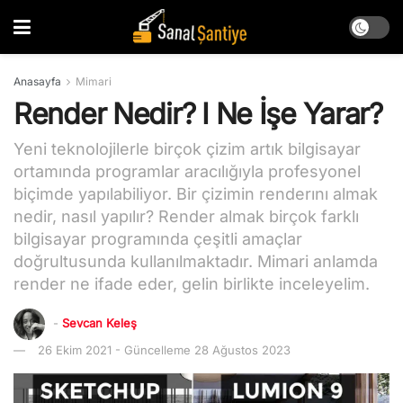
Anasayfa
Mimari
Render Nedir? I Ne İşe Yarar?
Yeni teknolojilerle birçok çizim artık bilgisayar
ortamında programlar aracılığıyla profesyonel
biçimde yapılabiliyor. Bir çizimin renderını almak
nedir, nasıl yapılır? Render almak birçok farklı
bilgisayar programında çeşitli amaçlar
doğrultusunda kullanılmaktadır. Mimari anlamda
render ne ifade eder, gelin birlikte inceleyelim.
-
Sevcan Keleş
26 Ekim 2021 - Güncelleme 28 Ağustos 2023