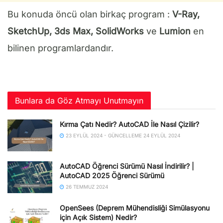
Bu konuda öncü olan birkaç program :
V-Ray,
SketchUp, 3ds Max, SolidWorks
ve
Lumion
en
bilinen programlardandır.
Bunlara da Göz Atmayı Unutmayın
Kırma Çatı Nedir? AutoCAD İle Nasıl Çizilir?
23 EYLÜL 2024 - GÜNCELLEME 24 EYLÜL 2024
AutoCAD Öğrenci Sürümü Nasıl İndirilir? |
AutoCAD 2025 Öğrenci Sürümü
26 TEMMUZ 2024
OpenSees (Deprem Mühendisliği Simülasyonu
için Açık Sistem) Nedir?