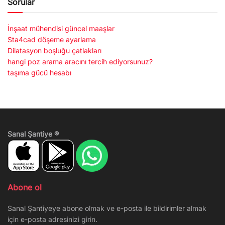
Sorular
İnşaat mühendisi güncel maaşlar
Sta4cad döşeme ayarlama
Dilatasyon boşluğu çatlakları
hangi poz arama aracını tercih ediyorsunuz?
taşıma gücü hesabı
Sanal Şantiye ®
Abone ol
Sanal Şantiyeye abone olmak ve e-posta ile bildirimler almak
için e-posta adresinizi girin.