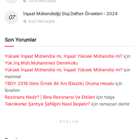
12070 PAYLAŞIM
İnşaat Mühendisliği Staj Defteri Örnekleri – 2024
6327 PAYLAŞIM
Son Yorumlar
Yüksek İnşaat Mühendisi mi, İnşaat Yüksek Mühendisi mi?
için
Yük.İnş.Müh.Muhammed Demirkollu
Yüksek İnşaat Mühendisi mi, İnşaat Yüksek Mühendisi mi?
için
mehmet
TBDY 2018 Göre Örnek Bir Ani (Elastik) Otuma Hesabı
için
İbrahim
Rezonans Nedir? | Bina Rezonansı Ve Etkileri
için
tolga
Teknikerler Şantiye Şefliğini Nasıl Başlatır?
için
ramazan demir
REKLAM