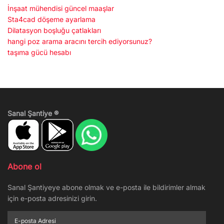
İnşaat mühendisi güncel maaşlar
Sta4cad döşeme ayarlama
Dilatasyon boşluğu çatlakları
hangi poz arama aracını tercih ediyorsunuz?
taşıma gücü hesabı
Sanal Şantiye ®
Abone ol
Sanal Şantiyeye abone olmak ve e-posta ile bildirimler almak
için e-posta adresinizi girin.
E-