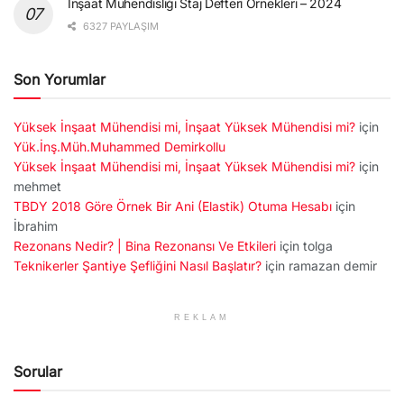
İnşaat Mühendisliği Staj Defteri Örnekleri – 2024
6327 PAYLAŞIM
Son Yorumlar
Yüksek İnşaat Mühendisi mi, İnşaat Yüksek Mühendisi mi?
için
Yük.İnş.Müh.Muhammed Demirkollu
Yüksek İnşaat Mühendisi mi, İnşaat Yüksek Mühendisi mi?
için
mehmet
TBDY 2018 Göre Örnek Bir Ani (Elastik) Otuma Hesabı
için
İbrahim
Rezonans Nedir? | Bina Rezonansı Ve Etkileri
için
tolga
Teknikerler Şantiye Şefliğini Nasıl Başlatır?
için
ramazan demir
REKLAM
Sorular