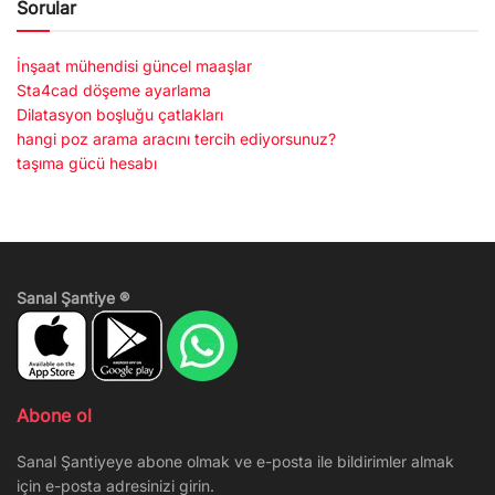
Sorular
İnşaat mühendisi güncel maaşlar
Sta4cad döşeme ayarlama
Dilatasyon boşluğu çatlakları
hangi poz arama aracını tercih ediyorsunuz?
taşıma gücü hesabı
Sanal Şantiye ®
Abone ol
Sanal Şantiyeye abone olmak ve e-posta ile bildirimler almak
için e-posta adresinizi girin.