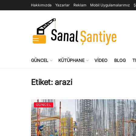
Hakkımızda
Yazarlar
Reklam
Mobil Uygulamalarımız
Ş
GÜNCEL
KÜTÜPHANE
VIDEO
BLOG
T
Etiket:
arazi
GÜNCEL