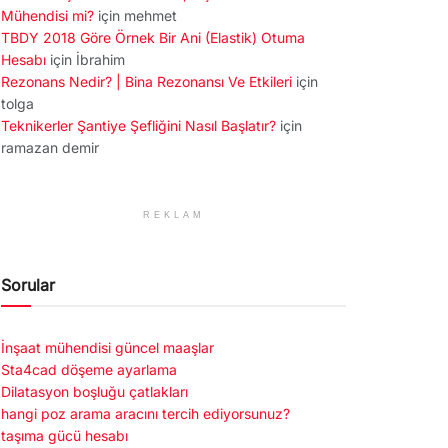
Mühendisi mi?
için
mehmet
TBDY 2018 Göre Örnek Bir Ani (Elastik) Otuma
Hesabı
için
İbrahim
Rezonans Nedir? | Bina Rezonansı Ve Etkileri
için
tolga
Teknikerler Şantiye Şefliğini Nasıl Başlatır?
için
ramazan demir
REKLAM
Sorular
İnşaat mühendisi güncel maaşlar
Sta4cad döşeme ayarlama
Dilatasyon boşluğu çatlakları
hangi poz arama aracını tercih ediyorsunuz?
taşıma gücü hesabı