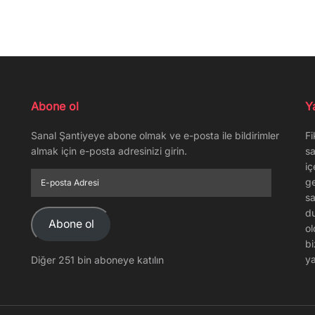
Abone ol
Y
Sanal Şantiyeye abone olmak ve e-posta ile bildirimler
Fi
almak için e-posta adresinizi girin.
sa
iç
E-
ge
posta
sa
Adresi
du
Abone ol
ol
bi
ya
Diğer 251 bin aboneye katılın