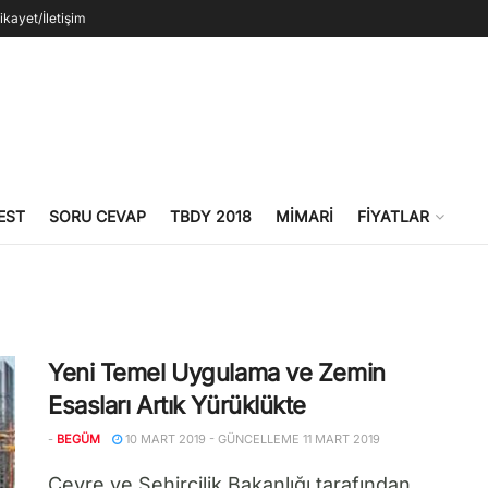
ikayet/İletişim
EST
SORU CEVAP
TBDY 2018
MIMARI
FIYATLAR
Yeni Temel Uygulama ve Zemin
Esasları Artık Yürüklükte
-
BEGÜM
10 MART 2019 - GÜNCELLEME 11 MART 2019
Çevre ve Şehircilik Bakanlığı tarafından