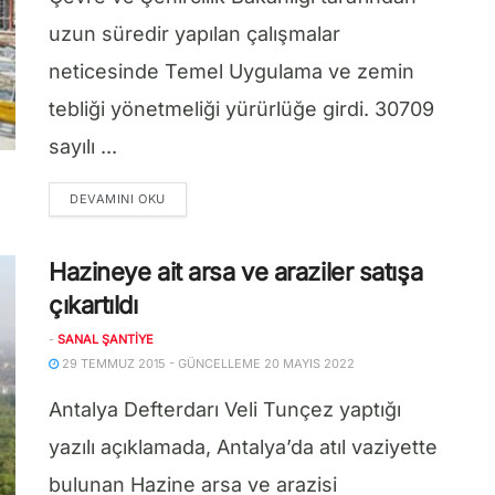
uzun süredir yapılan çalışmalar
neticesinde Temel Uygulama ve zemin
tebliği yönetmeliği yürürlüğe girdi. 30709
sayılı ...
DETAILS
DEVAMINI OKU
Hazineye ait arsa ve araziler satışa
çıkartıldı
-
SANAL ŞANTIYE
29 TEMMUZ 2015 - GÜNCELLEME 20 MAYIS 2022
Antalya Defterdarı Veli Tunçez yaptığı
yazılı açıklamada, Antalya’da atıl vaziyette
bulunan Hazine arsa ve arazisi