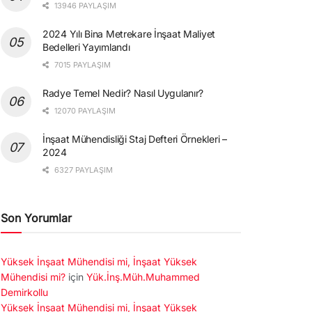
13946 PAYLAŞIM
2024 Yılı Bina Metrekare İnşaat Maliyet
Bedelleri Yayımlandı
7015 PAYLAŞIM
Radye Temel Nedir? Nasıl Uygulanır?
12070 PAYLAŞIM
İnşaat Mühendisliği Staj Defteri Örnekleri –
2024
6327 PAYLAŞIM
Son Yorumlar
Yüksek İnşaat Mühendisi mi, İnşaat Yüksek
Mühendisi mi?
için
Yük.İnş.Müh.Muhammed
Demirkollu
Yüksek İnşaat Mühendisi mi, İnşaat Yüksek