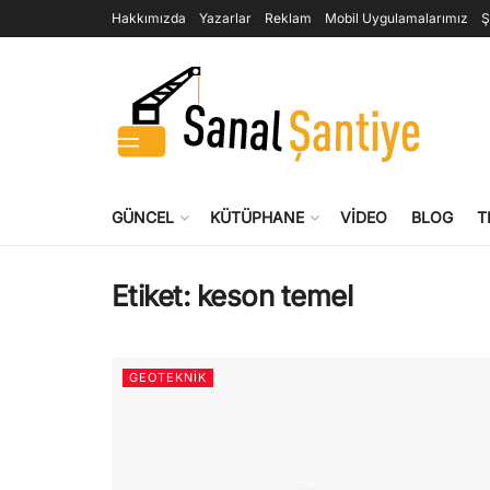
Hakkımızda
Yazarlar
Reklam
Mobil Uygulamalarımız
Ş
GÜNCEL
KÜTÜPHANE
VIDEO
BLOG
T
Etiket:
keson temel
GEOTEKNIK