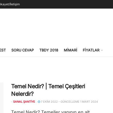
ikayet/İletişim
EST
SORU CEVAP
TBDY 2018
MIMARI
FIYATLAR
Temel Nedir? | Temel Çeşitleri
Nelerdir?
-
SANAL ŞANTIYE
7 EKIM 2022 - GÜNCELLEME 1 MART 2024
Temel Nedir? Temeller yapının en alt