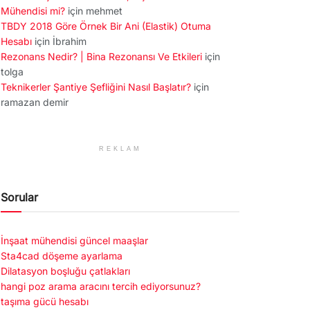
Mühendisi mi?
için
mehmet
TBDY 2018 Göre Örnek Bir Ani (Elastik) Otuma
Hesabı
için
İbrahim
Rezonans Nedir? | Bina Rezonansı Ve Etkileri
için
tolga
Teknikerler Şantiye Şefliğini Nasıl Başlatır?
için
ramazan demir
REKLAM
Sorular
İnşaat mühendisi güncel maaşlar
Sta4cad döşeme ayarlama
Dilatasyon boşluğu çatlakları
hangi poz arama aracını tercih ediyorsunuz?
taşıma gücü hesabı