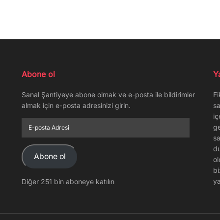
Abone ol
Y
Sanal Şantiyeye abone olmak ve e-posta ile bildirimler
Fi
almak için e-posta adresinizi girin.
sa
iç
E-
ge
posta
sa
Adresi
du
Abone ol
ol
bi
ya
Diğer 251 bin aboneye katılın