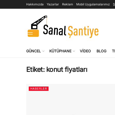
Hakkımızda
Yazarlar
Reklam
Mobil Uygulamalarımız
Ş
GÜNCEL
KÜTÜPHANE
VIDEO
BLOG
T
Etiket:
konut fiyatları
HABERLER