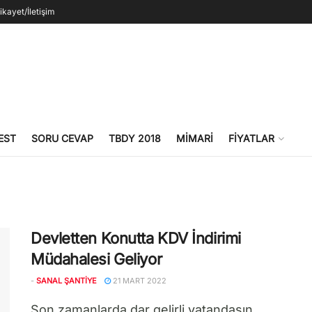
ikayet/İletişim
EST
SORU CEVAP
TBDY 2018
MIMARI
FIYATLAR
Devletten Konutta KDV İndirimi
Müdahalesi Geliyor
-
SANAL ŞANTIYE
21 MART 2022
Son zamanlarda dar gelirli vatandaşın