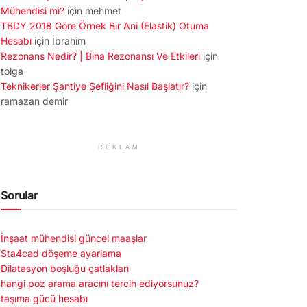
Mühendisi mi?
için
mehmet
TBDY 2018 Göre Örnek Bir Ani (Elastik) Otuma
Hesabı
için
İbrahim
Rezonans Nedir? | Bina Rezonansı Ve Etkileri
için
tolga
Teknikerler Şantiye Şefliğini Nasıl Başlatır?
için
ramazan demir
REKLAM
Sorular
İnşaat mühendisi güncel maaşlar
Sta4cad döşeme ayarlama
Dilatasyon boşluğu çatlakları
hangi poz arama aracını tercih ediyorsunuz?
taşıma gücü hesabı