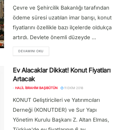
Çevre ve Şehircilik Bakanlığı tarafından
ödeme süresi uzatılan imar barışı, konut
fiyatlarını özellikle bazı ilçelerde oldukça
artırdı. Devlete önemli düzeyde ...
DETAILS
DEVAMINI OKU
Ev Alacaklar Dikkat! Konut Fiyatları
Artacak
-
HALIL İBRAHIM BAŞIBÜTÜN
11 EKIM 2018
KONUT Geliştiricileri ve Yatırımcıları
Derneği (KONUTDER) ve Sur Yapı
Yönetim Kurulu Başkanı Z. Altan Elmas,
Türkiye'de ev fiyatlarının 6 ay ...