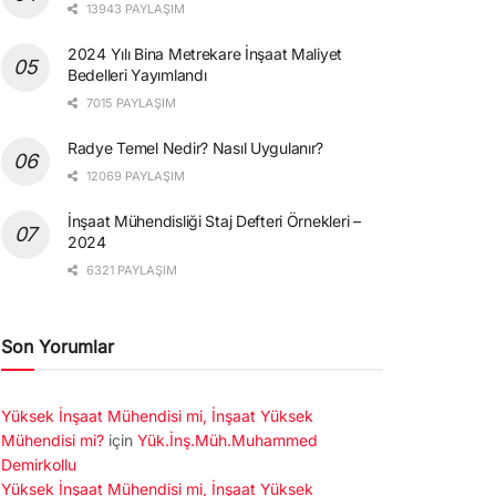
13943 PAYLAŞIM
2024 Yılı Bina Metrekare İnşaat Maliyet
Bedelleri Yayımlandı
7015 PAYLAŞIM
Radye Temel Nedir? Nasıl Uygulanır?
12069 PAYLAŞIM
İnşaat Mühendisliği Staj Defteri Örnekleri –
2024
6321 PAYLAŞIM
Son Yorumlar
Yüksek İnşaat Mühendisi mi, İnşaat Yüksek
Mühendisi mi?
için
Yük.İnş.Müh.Muhammed
Demirkollu
Yüksek İnşaat Mühendisi mi, İnşaat Yüksek