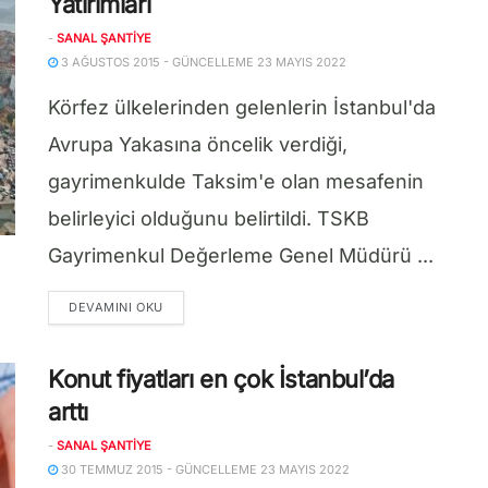
Yatırımları
-
SANAL ŞANTIYE
3 AĞUSTOS 2015 - GÜNCELLEME 23 MAYIS 2022
Körfez ülkelerinden gelenlerin İstanbul'da
Avrupa Yakasına öncelik verdiği,
gayrimenkulde Taksim'e olan mesafenin
belirleyici olduğunu belirtildi. TSKB
Gayrimenkul Değerleme Genel Müdürü ...
DETAILS
DEVAMINI OKU
Konut fiyatları en çok İstanbul’da
arttı
-
SANAL ŞANTIYE
30 TEMMUZ 2015 - GÜNCELLEME 23 MAYIS 2022