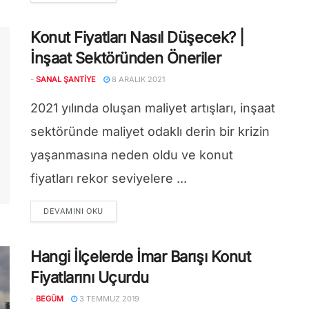
Konut Fiyatları Nasıl Düşecek? |
İnşaat Sektöründen Öneriler
-
SANAL ŞANTIYE
8 ARALIK 2021
2021 yılında oluşan maliyet artışları, inşaat
sektöründe maliyet odaklı derin bir krizin
yaşanmasına neden oldu ve konut
fiyatları rekor seviyelere ...
DETAILS
DEVAMINI OKU
Hangi İlçelerde İmar Barışı Konut
Fiyatlarını Uçurdu
-
BEGÜM
3 TEMMUZ 2019