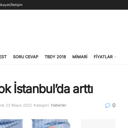
ikayet/İletişim
EST
SORU CEVAP
TBDY 2018
MIMARI
FIYATLAR
ok İstanbul’da arttı
0
me 23 Mayıs 2022
Kategori:
Haberler