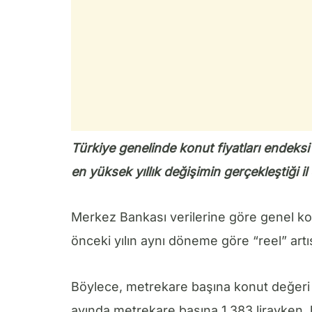
Türkiye genelinde konut fiyatları endeksi 
en yüksek yıllık değişimin gerçekleştiği il
Merkez Bankası verilerine göre genel konu
önceki yılın aynı döneme göre “reel” artı
Böylece, metrekare başına konut değeri o
ayında metrekare başına 1,383 lirayken, b