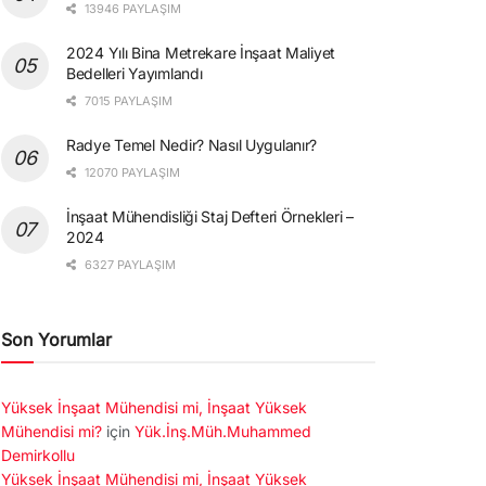
13946 PAYLAŞIM
2024 Yılı Bina Metrekare İnşaat Maliyet
Bedelleri Yayımlandı
7015 PAYLAŞIM
Radye Temel Nedir? Nasıl Uygulanır?
12070 PAYLAŞIM
İnşaat Mühendisliği Staj Defteri Örnekleri –
2024
6327 PAYLAŞIM
Son Yorumlar
Yüksek İnşaat Mühendisi mi, İnşaat Yüksek
Mühendisi mi?
için
Yük.İnş.Müh.Muhammed
Demirkollu
Yüksek İnşaat Mühendisi mi, İnşaat Yüksek