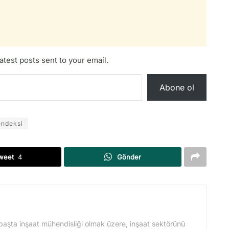
atest posts sent to your email.
Abone ol
endeksi
weet
4
Gönder
başta inşaat mühendisliği olmak üzere, inşaat sektörünü