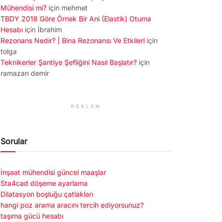
Mühendisi mi?
için
mehmet
TBDY 2018 Göre Örnek Bir Ani (Elastik) Otuma
Hesabı
için
İbrahim
Rezonans Nedir? | Bina Rezonansı Ve Etkileri
için
tolga
Teknikerler Şantiye Şefliğini Nasıl Başlatır?
için
ramazan demir
REKLAM
Sorular
İnşaat mühendisi güncel maaşlar
Sta4cad döşeme ayarlama
Dilatasyon boşluğu çatlakları
hangi poz arama aracını tercih ediyorsunuz?
taşıma gücü hesabı