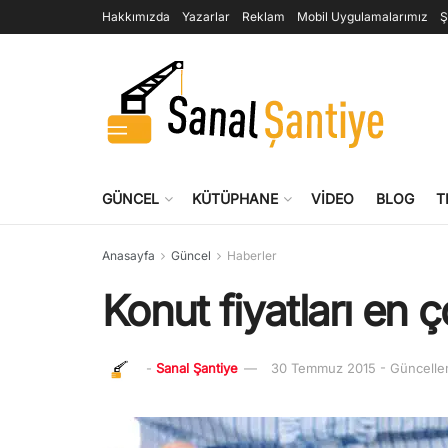
Hakkımızda
Yazarlar
Reklam
Mobil Uygulamalarımız
Ş
GÜNCEL
KÜTÜPHANE
VIDEO
BLOG
T
Anasayfa
Güncel
Haberler
Konut fiyatları en ç
-
Sanal Şantiye
30 Temmuz 2015 - Güncelle