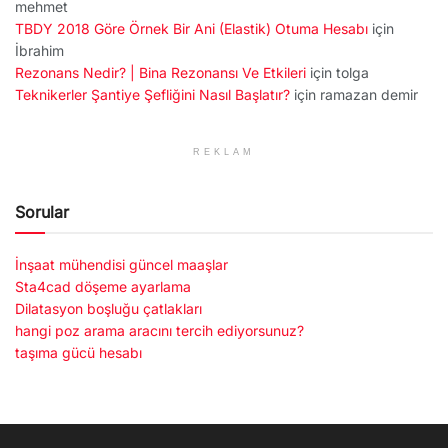
mehmet
TBDY 2018 Göre Örnek Bir Ani (Elastik) Otuma Hesabı
için
İbrahim
Rezonans Nedir? | Bina Rezonansı Ve Etkileri
için
tolga
Teknikerler Şantiye Şefliğini Nasıl Başlatır?
için
ramazan demir
REKLAM
Sorular
İnşaat mühendisi güncel maaşlar
Sta4cad döşeme ayarlama
Dilatasyon boşluğu çatlakları
hangi poz arama aracını tercih ediyorsunuz?
taşıma gücü hesabı