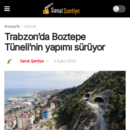
Anasayfa
Güncel
Trabzon’da Boztepe
Tüneli’nin yapımı sürüyor
-
Sanal Şantiye
3 Eylül 2020