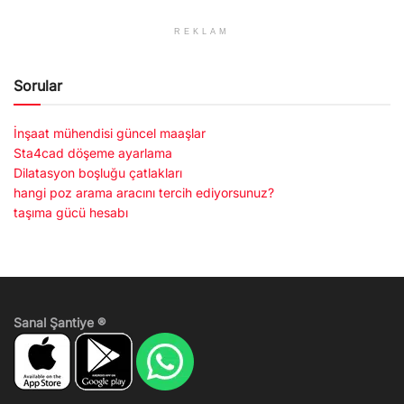
REKLAM
Sorular
İnşaat mühendisi güncel maaşlar
Sta4cad döşeme ayarlama
Dilatasyon boşluğu çatlakları
hangi poz arama aracını tercih ediyorsunuz?
taşıma gücü hesabı
Sanal Şantiye ®