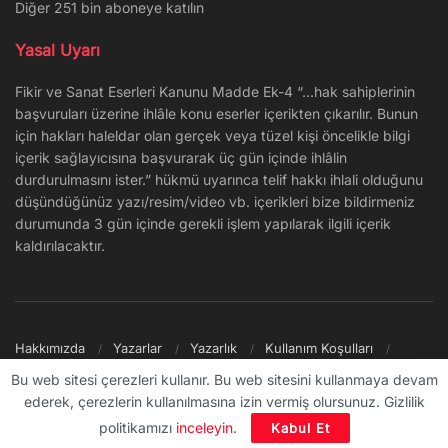
Diğer 251 bin aboneye katılın
Yasal Uyarı
Fikir ve Sanat Eserleri Kanunu Madde Ek-4 “…hak sahiplerinin
başvuruları üzerine ihlâle konu eserler içerikten çıkarılır. Bunun
için hakları haleldar olan gerçek veya tüzel kişi öncelikle bilgi
içerik sağlayıcısına başvurarak üç gün içinde ihlâlin
durdurulmasını ister.” hükmü uyarınca telif hakkı ihlali olduğunu
düşündüğünüz yazı/resim/video vb. içerikleri bize bildirmeniz
durumunda 3 gün içinde gerekli işlem yapılarak ilgili içerik
kaldırılacaktır.
Hakkımızda
Yazarlar
Yazarlık
Kullanım Koşulları
Gizlilik Politikası
Reklam
Şikayet/İletişim
Site Haritası
Bu web sitesi çerezleri kullanır. Bu web sitesini kullanmaya devam
ederek, çerezlerin kullanılmasına izin vermiş olursunuz. Gizlilik
© 2009 - ∞ Sanal Şantiye
politikamızı
inceleyin
.
Kabul Et