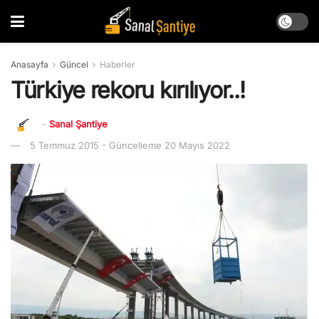
Anasayfa
Güncel
Haberler
Türkiye rekoru kırılıyor..!
-
Sanal Şantiye
5 Temmuz 2015 - Güncelleme 20 Mayıs 2022