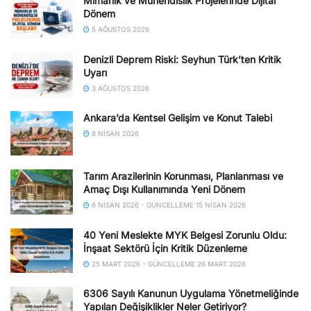
Mimarlık ve Mühendislik Projelerinde Dijital
Dönem
5 AĞUSTOS 2026
Denizli Deprem Riski: Seyhun Türk’ten Kritik
Uyarı
3 AĞUSTOS 2026
Ankara’da Kentsel Gelişim ve Konut Talebi
8 NISAN 2026
Tarım Arazilerinin Korunması, Planlanması ve
Amaç Dışı Kullanımında Yeni Dönem
6 NISAN 2026 - GÜNCELLEME 15 NISAN 2026
40 Yeni Meslekte MYK Belgesi Zorunlu Oldu:
İnşaat Sektörü İçin Kritik Düzenleme
25 MART 2026 - GÜNCELLEME 26 MART 2026
6306 Sayılı Kanunun Uygulama Yönetmeliğinde
Yapılan Değişiklikler Neler Getiriyor?