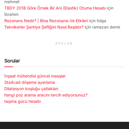
mehmet
TBDY 2018 Göre Örnek Bir Ani (Elastik) Otuma Hesabı
için
İbrahim
Rezonans Nedir? | Bina Rezonansı Ve Etkileri
için
tolga
Teknikerler Şantiye Şefliğini Nasıl Başlatır?
için
ramazan demir
REKLAM
Sorular
İnşaat mühendisi güncel maaşlar
Sta4cad döşeme ayarlama
Dilatasyon boşluğu çatlakları
hangi poz arama aracını tercih ediyorsunuz?
taşıma gücü hesabı