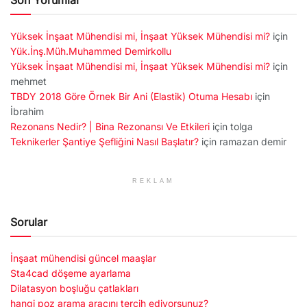
Son Yorumlar
Yüksek İnşaat Mühendisi mi, İnşaat Yüksek Mühendisi mi?
için
Yük.İnş.Müh.Muhammed Demirkollu
Yüksek İnşaat Mühendisi mi, İnşaat Yüksek Mühendisi mi?
için
mehmet
TBDY 2018 Göre Örnek Bir Ani (Elastik) Otuma Hesabı
için
İbrahim
Rezonans Nedir? | Bina Rezonansı Ve Etkileri
için
tolga
Teknikerler Şantiye Şefliğini Nasıl Başlatır?
için
ramazan demir
REKLAM
Sorular
İnşaat mühendisi güncel maaşlar
Sta4cad döşeme ayarlama
Dilatasyon boşluğu çatlakları
hangi poz arama aracını tercih ediyorsunuz?