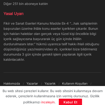
Diğer 251 bin aboneye katılın
Yasal Uyarı
Fikir ve Sanat Eserleri Kanunu Madde Ek-4 “…hak sahiplerinin
başvuruları üzerine ihlâle konu eserler içerikten çıkarılır. Bunun
için hakları haleldar olan gerçek veya tüzel kişi öncelikle bilgi
içerik sağlayıcısına başvurarak üç gün içinde ihlâlin
durdurulmasını ister.” hükmü uyarınca telif hakkı ihlali olduğunu
düşündüğünüz yazı/resim/video vb. içerikleri bize bildirmeniz
durumunda 3 gün içinde gerekli işlem yapılarak ilgili içerik
kaldırılacaktır.
Hakkımızda
Yazarlar
Yazarlık
Kullanım Koşulları
Gizlilik Politikası
Reklam
Şikayet/İletişim
Site Haritası
Bu web sitesi çerezleri kullanır. Bu web sitesini kullanmaya devam
ederek, çerezlerin kullanılmasına izin vermiş olursunuz. Gizlilik
© 2009 - ∞ Sanal Şantiye
politikamızı
inceleyin
.
Kabul Et