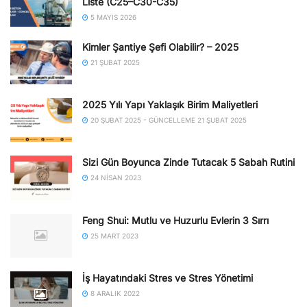
Liste (C25–C30-C35)
5 MAYIS 2026
Kimler Şantiye Şefi Olabilir? – 2025
21 ŞUBAT 2025
2025 Yılı Yapı Yaklaşık Birim Maliyetleri
20 ŞUBAT 2025 - GÜNCELLEME 21 ŞUBAT 2025
Sizi Gün Boyunca Zinde Tutacak 5 Sabah Rutini
24 NISAN 2023
Feng Shui: Mutlu ve Huzurlu Evlerin 3 Sırrı
25 MART 2023
İş Hayatındaki Stres ve Stres Yönetimi
8 ARALIK 2022