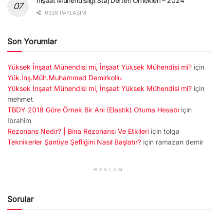
İnşaat Mühendisliği Staj Defteri Örnekleri – 2024
6326 PAYLAŞIM
Son Yorumlar
Yüksek İnşaat Mühendisi mi, İnşaat Yüksek Mühendisi mi?
için
Yük.İnş.Müh.Muhammed Demirkollu
Yüksek İnşaat Mühendisi mi, İnşaat Yüksek Mühendisi mi?
için
mehmet
TBDY 2018 Göre Örnek Bir Ani (Elastik) Otuma Hesabı
için
İbrahim
Rezonans Nedir? | Bina Rezonansı Ve Etkileri
için
tolga
Teknikerler Şantiye Şefliğini Nasıl Başlatır?
için
ramazan demir
REKLAM
Sorular