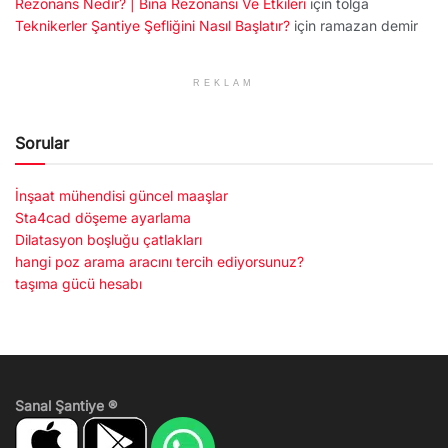
Rezonans Nedir? | Bina Rezonansı Ve Etkileri
için
tolga
Teknikerler Şantiye Şefliğini Nasıl Başlatır?
için
ramazan demir
REKLAM
Sorular
İnşaat mühendisi güncel maaşlar
Sta4cad döşeme ayarlama
Dilatasyon boşluğu çatlakları
hangi poz arama aracını tercih ediyorsunuz?
taşıma gücü hesabı
Sanal Şantiye ®