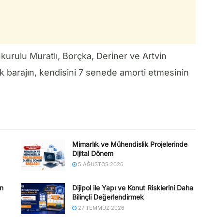
urulu Muratlı, Borçka, Deriner ve Artvin
k barajın, kendisini 7 senede amorti etmesinin
Mimarlık ve Mühendislik Projelerinde
Dijital Dönem
5 AĞUSTOS 2026
en
Dijipol ile Yapı ve Konut Risklerini Daha
Bilinçli Değerlendirmek
27 TEMMUZ 2026