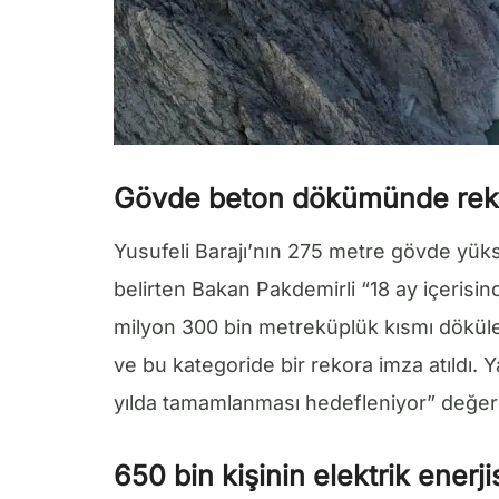
Gövde beton dökümünde rek
Yusufeli Barajı’nın 275 metre gövde yükse
belirten Bakan Pakdemirli “18 ay içeris
milyon 300 bin metreküplük kısmı dökül
ve bu kategoride bir rekora imza atıldı
yılda tamamlanması hedefleniyor” değe
650 bin kişinin elektrik enerji