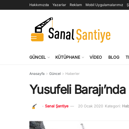
Hakkımızda
Yazarlar
Reklam
Mobil Uygulamalarımız
Ş
GÜNCEL
KÜTÜPHANE
VIDEO
BLOG
T
Anasayfa
Güncel
Haberler
Yusufeli Barajı’nd
-
Sanal Şantiye
20 Ocak 2020
Kategori:
Hab