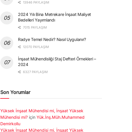
13946 PAYLAŞIM
2024 Yılı Bina Metrekare İnşaat Maliyet
Bedelleri Yayımlandı
7015 PAYLAŞIM
Radye Temel Nedir? Nasıl Uygulanır?
12070 PAYLAŞIM
İnşaat Mühendisliği Staj Defteri Örnekleri –
2024
6327 PAYLAŞIM
Son Yorumlar
Yüksek İnşaat Mühendisi mi, İnşaat Yüksek
Mühendisi mi?
için
Yük.İnş.Müh.Muhammed
Demirkollu
Yüksek İnşaat Mühendisi mi, İnşaat Yüksek