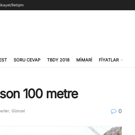
ikayet/İletişim
EST
SORU CEVAP
TBDY 2018
MIMARI
FIYATLAR
a son 100 metre
0
erler
,
Güncel