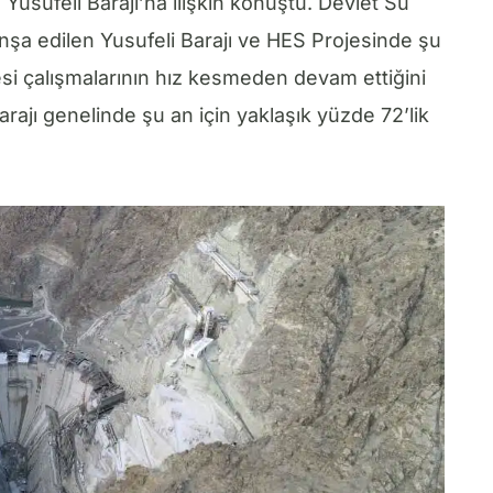
Yusufeli Barajı’na ilişkin konuştu. Devlet Su
inşa edilen Yusufeli Barajı ve HES Projesinde şu
si çalışmalarının hız kesmeden devam ettiğini
rajı genelinde şu an için yaklaşık yüzde 72’lik