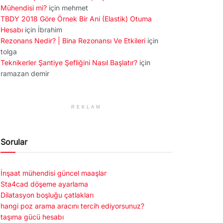
Mühendisi mi?
için
mehmet
TBDY 2018 Göre Örnek Bir Ani (Elastik) Otuma
Hesabı
için
İbrahim
Rezonans Nedir? | Bina Rezonansı Ve Etkileri
için
tolga
Teknikerler Şantiye Şefliğini Nasıl Başlatır?
için
ramazan demir
REKLAM
Sorular
İnşaat mühendisi güncel maaşlar
Sta4cad döşeme ayarlama
Dilatasyon boşluğu çatlakları
hangi poz arama aracını tercih ediyorsunuz?
taşıma gücü hesabı