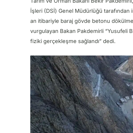
Tarım ve Orman Bakanı Bekir Pakdemirli, 
İşleri (DSİ) Genel Müdürlüğü tarafından 
an itibariyle baraj gövde betonu dökülme
vurgulayan Bakan Pakdemirli “Yusufeli Ba
fiziki gerçekleşme sağlandı” dedi.