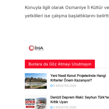
Konuyla ilgili olarak Osmaniye İl Kültü
yetkilileri ise çalışma başlattıklarını belirtti
Bunlara da Göz Atmayı Unutmayın
Yeni Nesil Konut Projelerinde Hangi
Kriterler Önem Kazanıyor?
6 AĞUSTOS 2026
Denizli Deprem Riski: Seyhun Türk’t
Kritik Uyarı
3 AĞUSTOS 2026