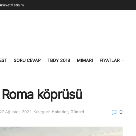
ikayet/İletişim
EST
SORU CEVAP
TBDY 2018
MIMARI
FIYATLAR
an Roma köprüsü
0
 27 Ağustos 2022
Kategori:
Haberler
,
Güncel