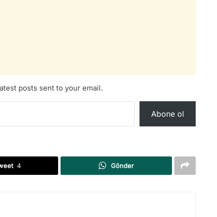
atest posts sent to your email.
Abone ol
weet
4
Gönder