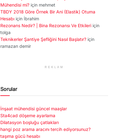
Mühendisi mi?
için
mehmet
TBDY 2018 Göre Örnek Bir Ani (Elastik) Otuma
Hesabı
için
İbrahim
Rezonans Nedir? | Bina Rezonansı Ve Etkileri
için
tolga
Teknikerler Şantiye Şefliğini Nasıl Başlatır?
için
ramazan demir
REKLAM
Sorular
İnşaat mühendisi güncel maaşlar
Sta4cad döşeme ayarlama
Dilatasyon boşluğu çatlakları
hangi poz arama aracını tercih ediyorsunuz?
taşıma gücü hesabı