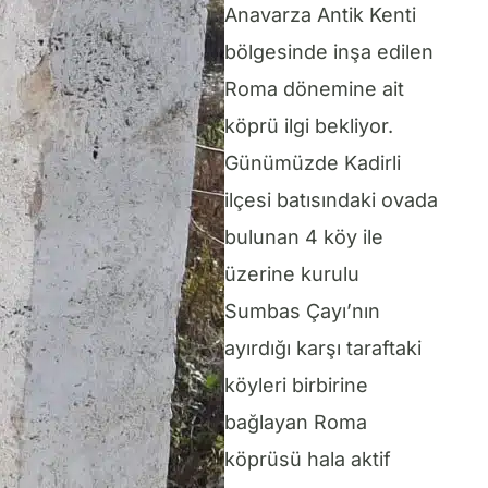
Anavarza Antik Kenti
bölgesinde inşa edilen
Roma dönemine ait
köprü ilgi bekliyor.
Günümüzde Kadirli
ilçesi batısındaki ovada
bulunan 4 köy ile
üzerine kurulu
Sumbas Çayı’nın
ayırdığı karşı taraftaki
köyleri birbirine
bağlayan Roma
köprüsü hala aktif