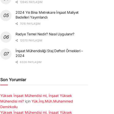
13945 PAYLAŞIM
2024 Yılı Bina Metrekare İnşaat Maliyet
Bedelleri Yayımlandı
7015 PAYLAŞIM
Radye Temel Nedir? Nasıl Uygulanır?
12070 PAYLAŞIM
İnşaat Mühendisliği Staj Defteri Örnekleri –
2024
6326 PAYLAŞIM
Son Yorumlar
Yüksek İnşaat Mühendisi mi, İnşaat Yüksek
Mühendisi mi?
için
Yük.İnş.Müh.Muhammed
Demirkollu
Yüksek İnşaat Mühendisi mi, İnşaat Yüksek