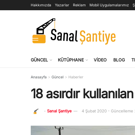
Hakkımızda
Yazarlar
Reklam
Mobil Uygulamalarımız
Ş
GÜNCEL
KÜTÜPHANE
VIDEO
BLOG
T
Anasayfa
Güncel
Haberler
18 asırdır kullanıl
-
Sanal Şantiye
4 Şubat 2020 - Güncelleme