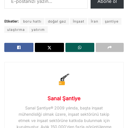
Abone ol
Etiketler:
boru hattı
doğal gaz
İnşaat
İran
şantiye
ulaştırma
yatırım
Sanal Şantiye
Sanal Şantiye® 2009 yılında, başta inşaat
mühendisliği olmak üzere, inşaat sektörünü takip
etmek ve inşaat sektörüne katkıda bulunmak için
kurulmuştur. Aylık 150.000'den fazla görüntülenme