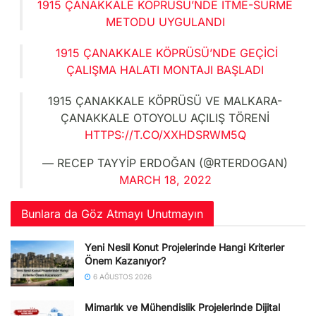
1915 ÇANAKKALE KÖPRÜSÜ’NDE ITME-SÜRME
METODU UYGULANDI
1915 ÇANAKKALE KÖPRÜSÜ’NDE GEÇICI
ÇALIŞMA HALATI MONTAJI BAŞLADI
1915 ÇANAKKALE KÖPRÜSÜ VE MALKARA-
ÇANAKKALE OTOYOLU AÇILIŞ TÖRENI
HTTPS://T.CO/XXHDSRWM5Q
— RECEP TAYYIP ERDOĞAN (@RTERDOGAN)
MARCH 18, 2022
Bunlara da Göz Atmayı Unutmayın
Yeni Nesil Konut Projelerinde Hangi Kriterler
Önem Kazanıyor?
6 AĞUSTOS 2026
Mimarlık ve Mühendislik Projelerinde Dijital