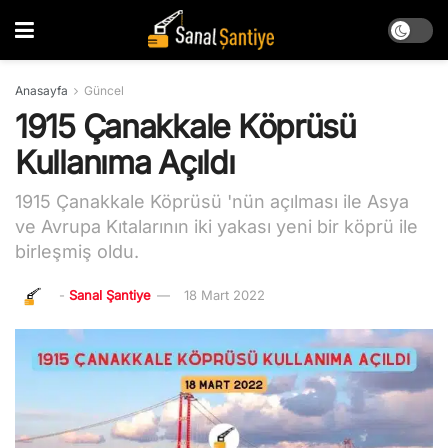
Anasayfa
Güncel
1915 Çanakkale Köprüsü
Kullanıma Açıldı
1915 Çanakkale Köprüsü 'nün açılması ile Asya
ve Avrupa Kıtalarının iki yakası yeni bir köprü ile
birleşmiş oldu.
-
Sanal Şantiye
18 Mart 2022