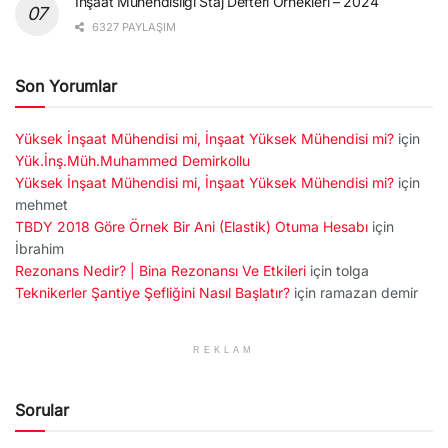
İnşaat Mühendisliği Staj Defteri Örnekleri – 2024
6327 PAYLAŞIM
Son Yorumlar
Yüksek İnşaat Mühendisi mi, İnşaat Yüksek Mühendisi mi?
için
Yük.İnş.Müh.Muhammed Demirkollu
Yüksek İnşaat Mühendisi mi, İnşaat Yüksek Mühendisi mi?
için
mehmet
TBDY 2018 Göre Örnek Bir Ani (Elastik) Otuma Hesabı
için
İbrahim
Rezonans Nedir? | Bina Rezonansı Ve Etkileri
için
tolga
Teknikerler Şantiye Şefliğini Nasıl Başlatır?
için
ramazan demir
REKLAM
Sorular