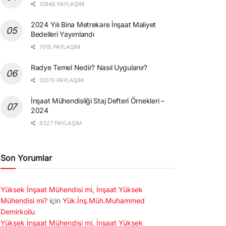
13946 PAYLAŞIM
2024 Yılı Bina Metrekare İnşaat Maliyet
Bedelleri Yayımlandı
7015 PAYLAŞIM
Radye Temel Nedir? Nasıl Uygulanır?
12070 PAYLAŞIM
İnşaat Mühendisliği Staj Defteri Örnekleri –
2024
6327 PAYLAŞIM
Son Yorumlar
Yüksek İnşaat Mühendisi mi, İnşaat Yüksek
Mühendisi mi?
için
Yük.İnş.Müh.Muhammed
Demirkollu
Yüksek İnşaat Mühendisi mi, İnşaat Yüksek