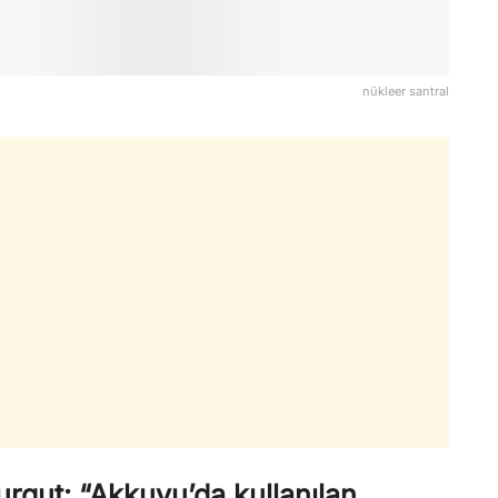
nükleer santral
rgut: “Akkuyu’da kullanılan