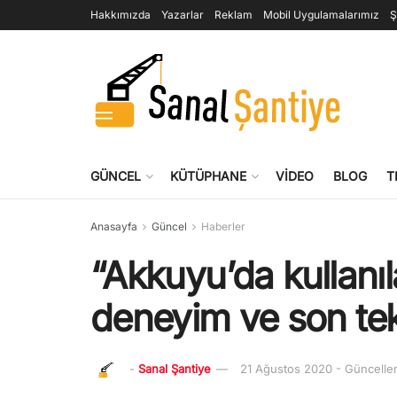
Hakkımızda
Yazarlar
Reklam
Mobil Uygulamalarımız
Ş
GÜNCEL
KÜTÜPHANE
VIDEO
BLOG
T
Anasayfa
Güncel
Haberler
“Akkuyu’da kullan
deneyim ve son tek
-
Sanal Şantiye
21 Ağustos 2020 - Güncelle