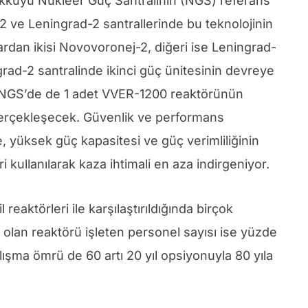
 Akkuyu Nükleer Güç Santralinin (NGS) referans
2 ve Leningrad-2 santrallerinde bu teknolojinin
lardan ikisi Novovoronej-2, diğeri ise Leningrad-
grad-2 santralinde ikinci güç ünitesinin devreye
s NGS’de de 1 adet VVER-1200 reaktörünün
erçekleşecek. Güvenlik ve performans
e, yüksek güç kapasitesi ve güç verimliliğinin
ri kullanılarak kaza ihtimali en aza indirgeniyor.
reaktörleri ile karşılaştırıldığında birçok
olan reaktörü işleten personel sayısı ise yüzde
şma ömrü de 60 artı 20 yıl opsiyonuyla 80 yıla