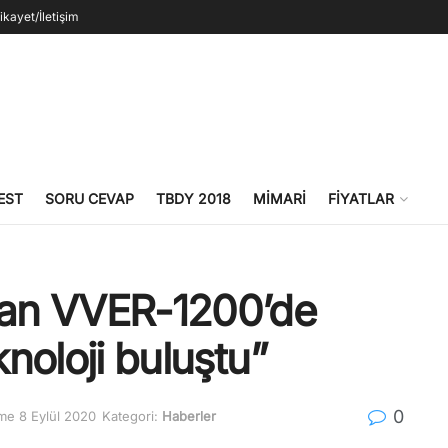
ikayet/İletişim
EST
SORU CEVAP
TBDY 2018
MIMARI
FIYATLAR
ılan VVER-1200’de
noloji buluştu”
0
me 8 Eylül 2020
Kategori:
Haberler