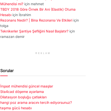
Mühendisi mi?
için
mehmet
TBDY 2018 Göre Örnek Bir Ani (Elastik) Otuma
Hesabı
için
İbrahim
Rezonans Nedir? | Bina Rezonansı Ve Etkileri
için
tolga
Teknikerler Şantiye Şefliğini Nasıl Başlatır?
için
ramazan demir
REKLAM
Sorular
İnşaat mühendisi güncel maaşlar
Sta4cad döşeme ayarlama
Dilatasyon boşluğu çatlakları
hangi poz arama aracını tercih ediyorsunuz?
taşıma gücü hesabı