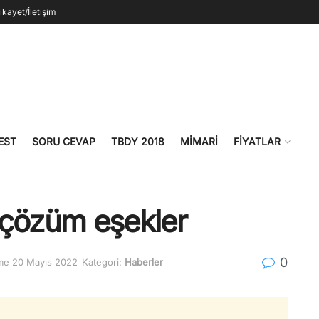
ikayet/İletişim
EST
SORU CEVAP
TBDY 2018
MIMARI
FIYATLAR
e çözüm eşekler
0
me 20 Mayıs 2022
Kategori:
Haberler