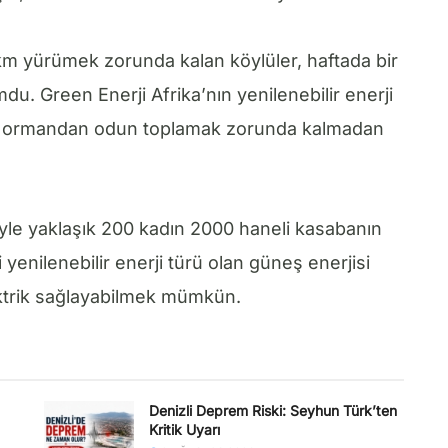
0 km yürümek zorunda kalan köylüler, haftada bir
u. Green Enerji Afrika’nın yenilenebilir enerji
tık ormandan odun toplamak zorunda kalmadan
riyle yaklaşık 200 kadın 2000 haneli kasabanın
yi yenilenebilir enerji türü olan güneş enerjisi
ektrik sağlayabilmek mümkün.
Denizli Deprem Riski: Seyhun Türk’ten
Kritik Uyarı