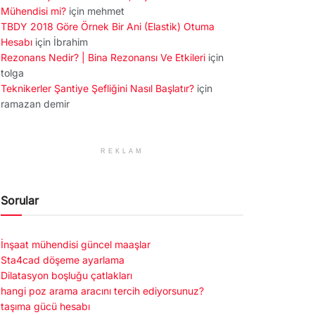
Mühendisi mi?
için
mehmet
TBDY 2018 Göre Örnek Bir Ani (Elastik) Otuma
Hesabı
için
İbrahim
Rezonans Nedir? | Bina Rezonansı Ve Etkileri
için
tolga
Teknikerler Şantiye Şefliğini Nasıl Başlatır?
için
ramazan demir
REKLAM
Sorular
İnşaat mühendisi güncel maaşlar
Sta4cad döşeme ayarlama
Dilatasyon boşluğu çatlakları
hangi poz arama aracını tercih ediyorsunuz?
taşıma gücü hesabı