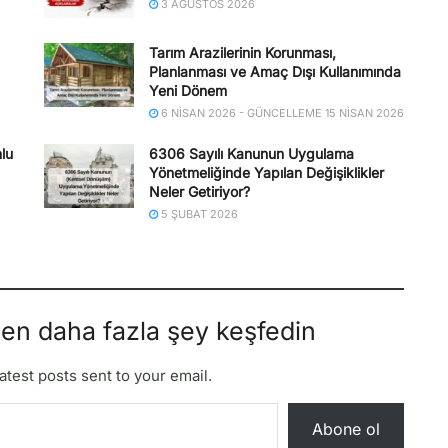
3 AĞUSTOS 2026
Tarım Arazilerinin Korunması,
Planlanması ve Amaç Dışı Kullanımında
Yeni Dönem
6 NISAN 2026 - GÜNCELLEME 15 NISAN 2026
lu
6306 Sayılı Kanunun Uygulama
Yönetmeliğinde Yapılan Değişiklikler
Neler Getiriyor?
5 ŞUBAT 2026
den daha fazla şey keşfedin
atest posts sent to your email.
Abone ol