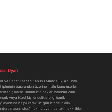
asal Uyarı
kir ve Sanat Eserleri Kanunu Madde Ek-4 “…hak
hiplerinin başvuruları üzerine ihlâle konu eserler
erikten çıkarılır. Bunun için hakları haleldar olan
rçek veya tüzel kişi öncelikle bilgi içerik
ğlayıcısına başvurarak üç gün içinde ihlâlin
rdurulmasını ister.” hükmü uyarınca telif hakkı ihlali