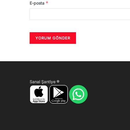
*
E-posta
Sanal Şantiye ®