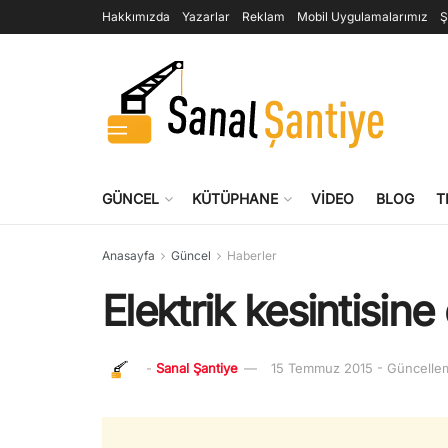
Hakkımızda
Yazarlar
Reklam
Mobil Uygulamalarımız
Ş
GÜNCEL
KÜTÜPHANE
VIDEO
BLOG
T
Anasayfa
Güncel
Haberler
Elektrik kesintisin
-
Sanal Şantiye
15 Temmuz 2015 - Güncelle