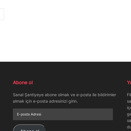
Abone ol
Y
Sanal Şantiyeye abone olmak ve e-posta ile bildirimler
Fi
almak için e-posta adresinizi girin.
sa
iç
E-
ge
posta
sa
Adresi
du