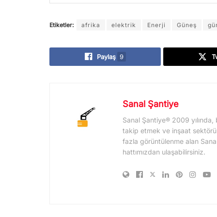
Etiketler:
afrika
elektrik
Enerji
Güneş
gü
Paylaş
9
T
Sanal Şantiye
Sanal Şantiye® 2009 yılında, 
takip etmek ve inşaat sektörü
fazla görüntülenme alan Sanal Şa
hattımızdan ulaşabilirsiniz.