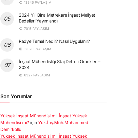
13946 PAYLAŞIM
2024 Yılı Bina Metrekare İnşaat Maliyet
Bedelleri Yayımlandı
7015 PAYLAŞIM
Radye Temel Nedir? Nasıl Uygulanır?
12070 PAYLAŞIM
İnşaat Mühendisliği Staj Defteri Örnekleri –
2024
6327 PAYLAŞIM
Son Yorumlar
Yüksek İnşaat Mühendisi mi, İnşaat Yüksek
Mühendisi mi?
için
Yük.İnş.Müh.Muhammed
Demirkollu
Yüksek İnşaat Mühendisi mi, İnşaat Yüksek