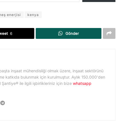
neş enerjisi
kenya
weet
6
Gönder
başta inşaat mühendisliği olmak üzere, inşaat sektörünü
ne katkıda bulunmak için kurulmuştur. Aylık 150.000'den
ntiye® ile ilgili işbirlikleriniz için bize
whatsapp