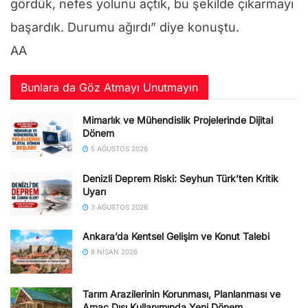
gördük, nefes yolunu açtık, bu şekilde çıkarmayı
başardık. Durumu ağırdı” diye konuştu.
AA
Bunlara da Göz Atmayı Unutmayın
Mimarlık ve Mühendislik Projelerinde Dijital
Dönem
5 AĞUSTOS 2026
Denizli Deprem Riski: Seyhun Türk’ten Kritik
Uyarı
3 AĞUSTOS 2026
Ankara’da Kentsel Gelişim ve Konut Talebi
8 NISAN 2026
Tarım Arazilerinin Korunması, Planlanması ve
Amaç Dışı Kullanımında Yeni Dönem