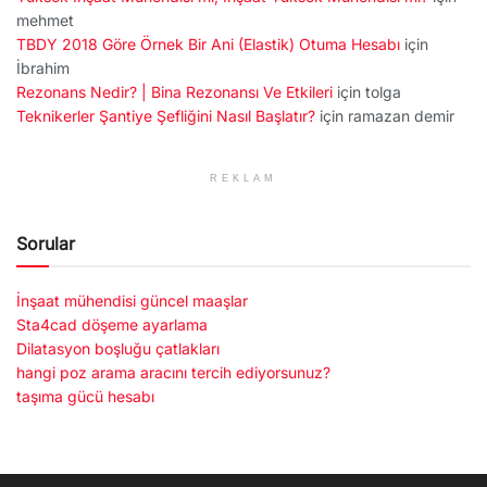
mehmet
TBDY 2018 Göre Örnek Bir Ani (Elastik) Otuma Hesabı
için
İbrahim
Rezonans Nedir? | Bina Rezonansı Ve Etkileri
için
tolga
Teknikerler Şantiye Şefliğini Nasıl Başlatır?
için
ramazan demir
REKLAM
Sorular
İnşaat mühendisi güncel maaşlar
Sta4cad döşeme ayarlama
Dilatasyon boşluğu çatlakları
hangi poz arama aracını tercih ediyorsunuz?
taşıma gücü hesabı