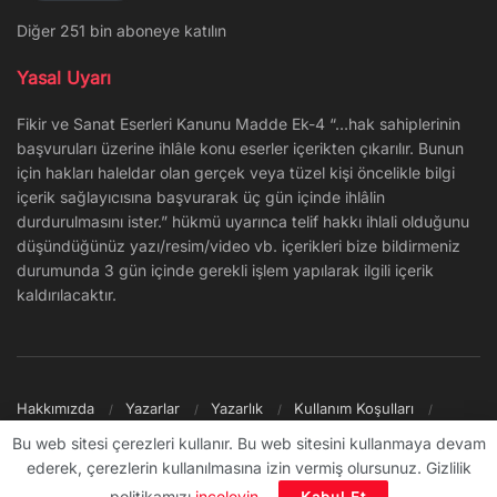
Diğer 251 bin aboneye katılın
Yasal Uyarı
Fikir ve Sanat Eserleri Kanunu Madde Ek-4 “…hak sahiplerinin
başvuruları üzerine ihlâle konu eserler içerikten çıkarılır. Bunun
için hakları haleldar olan gerçek veya tüzel kişi öncelikle bilgi
içerik sağlayıcısına başvurarak üç gün içinde ihlâlin
durdurulmasını ister.” hükmü uyarınca telif hakkı ihlali olduğunu
düşündüğünüz yazı/resim/video vb. içerikleri bize bildirmeniz
durumunda 3 gün içinde gerekli işlem yapılarak ilgili içerik
kaldırılacaktır.
Hakkımızda
Yazarlar
Yazarlık
Kullanım Koşulları
Gizlilik Politikası
Reklam
Şikayet/İletişim
Site Haritası
Bu web sitesi çerezleri kullanır. Bu web sitesini kullanmaya devam
ederek, çerezlerin kullanılmasına izin vermiş olursunuz. Gizlilik
© 2009 - ∞ Sanal Şantiye
politikamızı
inceleyin
.