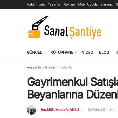
Hakkımızda
Yazarlar
Reklam
Mobil Uygulamalarımız
Ş
GÜNCEL
KÜTÜPHANE
VIDEO
BLOG
T
Anasayfa
Güncel
Haberler
Gayrimenkul Satışl
Beyanlarına Düze
-
İnş.Müh.Mustafa AKSU
13 Ekim 2014
Kate