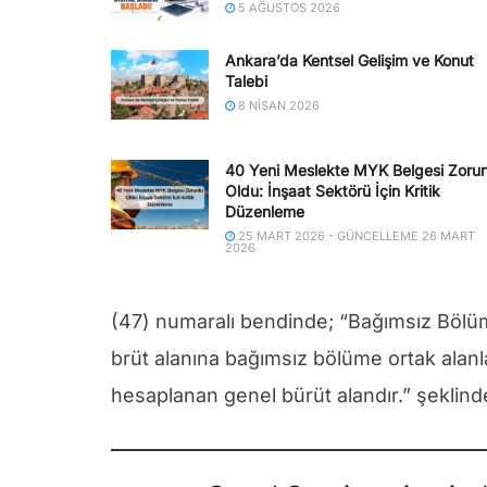
5 AĞUSTOS 2026
Ankara’da Kentsel Gelişim ve Konut
Talebi
8 NISAN 2026
40 Yeni Meslekte MYK Belgesi Zorun
Oldu: İnşaat Sektörü İçin Kritik
Düzenleme
25 MART 2026 - GÜNCELLEME 26 MART
2026
(47) numaralı bendinde; “Bağımsız Bölü
brüt alanına bağımsız bölüme ortak alan
hesaplanan genel bürüt alandır.” şeklinde