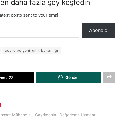
den daha fazla şey keşfedin
atest posts sent to your email.
Abone ol
çevre ve şehircilik bakanlığı
weet
23
Gönder
U
 İnşaat Mühendisi - Gayrimenkul Değerleme Uzmanı