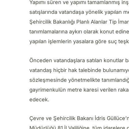
Yapımı süren ve yapımı tamamlanmış inşa
satışlarında vatandaşa yönelik yapılan m
Şehircilik Bakanlığı Planlı Alanlar Tip İ
tanımlamalarına aykırı olarak konut edin
yapılan işlemlerin yasalara göre suç teşkil 
Önceden vatandaşlara satılan konutlar b
vatandaş hiçbir hak talebinde bulunamıy
sözleşmesinde yönetmelikte tanımlandığı i
gayrimenkulün metre karesi verilen rakam
edecek.
Çevre ve Şehircilik Bakanı İdris Güllüce’
Müdürlüğü 81 İl Valiliğine, tüm idarelere 