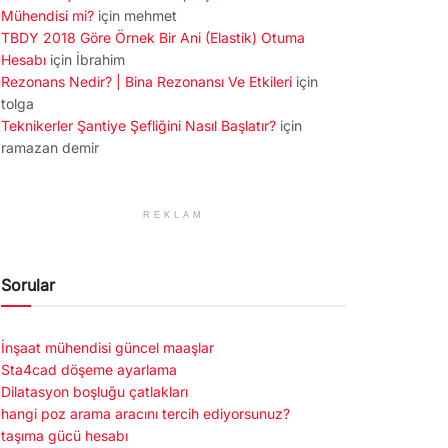
Mühendisi mi?
için
mehmet
TBDY 2018 Göre Örnek Bir Ani (Elastik) Otuma
Hesabı
için
İbrahim
Rezonans Nedir? | Bina Rezonansı Ve Etkileri
için
tolga
Teknikerler Şantiye Şefliğini Nasıl Başlatır?
için
ramazan demir
REKLAM
Sorular
İnşaat mühendisi güncel maaşlar
Sta4cad döşeme ayarlama
Dilatasyon boşluğu çatlakları
hangi poz arama aracını tercih ediyorsunuz?
taşıma gücü hesabı