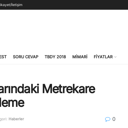
ikayet/İletişim
EST
SORU CEVAP
TBDY 2018
MIMARI
FIYATLAR
arındaki Metrekare
nleme
0
gori:
Haberler