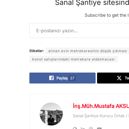
Sanal Şantiye sitesin
Subscribe to get the l
E-postanızı yazın…
Etiketler:
alınan evin metrekaresinin düşük çıkması
konut satışlarındaki metrekare aldatmacası
Paylaş
37
T
İnş.Müh.Mustafa AKS
Sanal Şantiye Kurucu Ortak /