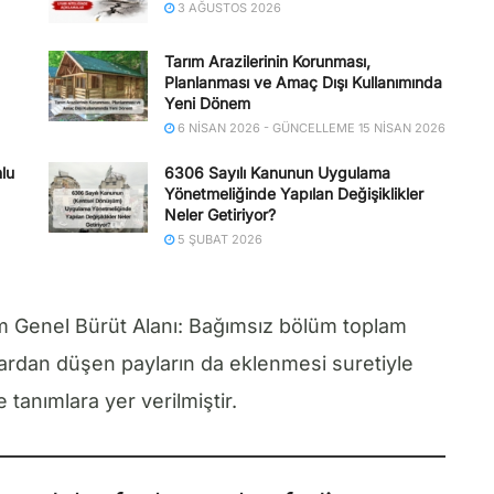
3 AĞUSTOS 2026
Tarım Arazilerinin Korunması,
Planlanması ve Amaç Dışı Kullanımında
Yeni Dönem
6 NISAN 2026 - GÜNCELLEME 15 NISAN 2026
lu
6306 Sayılı Kanunun Uygulama
Yönetmeliğinde Yapılan Değişiklikler
Neler Getiriyor?
5 ŞUBAT 2026
m Genel Bürüt Alanı: Bağımsız bölüm toplam
lardan düşen payların da eklenmesi suretiyle
 tanımlara yer verilmiştir.