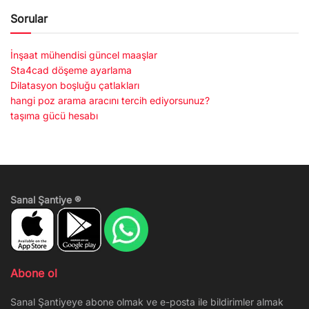
Sorular
İnşaat mühendisi güncel maaşlar
Sta4cad döşeme ayarlama
Dilatasyon boşluğu çatlakları
hangi poz arama aracını tercih ediyorsunuz?
taşıma gücü hesabı
Sanal Şantiye ®
Abone ol
Sanal Şantiyeye abone olmak ve e-posta ile bildirimler almak