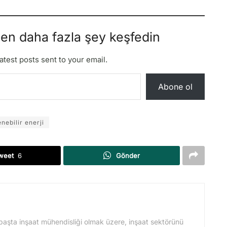
den daha fazla şey keşfedin
atest posts sent to your email.
Abone ol
enebilir enerji
weet
6
Gönder
başta inşaat mühendisliği olmak üzere, inşaat sektörünü