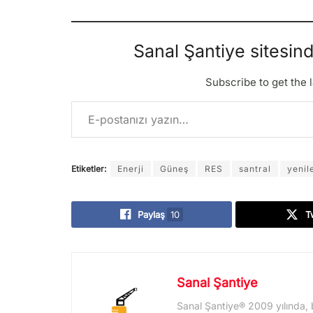
Sanal Şantiye sitesin
Subscribe to get the l
E-postanızı yazın…
Etiketler:
Enerji
Güneş
RES
santral
yenil
Paylaş
10
T
Sanal Şantiye
Sanal Şantiye® 2009 yılında, 