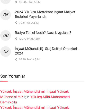
13945 PAYLAŞIM
2024 Yılı Bina Metrekare İnşaat Maliyet
Bedelleri Yayımlandı
7015 PAYLAŞIM
Radye Temel Nedir? Nasıl Uygulanır?
12070 PAYLAŞIM
İnşaat Mühendisliği Staj Defteri Örnekleri –
2024
6326 PAYLAŞIM
Son Yorumlar
Yüksek İnşaat Mühendisi mi, İnşaat Yüksek
Mühendisi mi?
için
Yük.İnş.Müh.Muhammed
Demirkollu
Yüksek İnşaat Mühendisi mi, İnşaat Yüksek