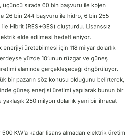
n, üçüncü sırada 60 bin başvuru ile kojen
 ise 26 bin 244 başvuru ile hidro, 6 bin 255
 ile Hibrit (RES+GES) oluşturdu. Lisanssız
lektrik elde edilmesi hedefl eniyor.
nerjiyi üretebilmesi için 118 milyar dolarlık
 nerdeyse yüzde 10’unun rüzgar ve güneş
 üretimi alanında gerçekleşeceği öngörülüyor.
büyük bir pazarın söz konusu olduğunu belirterek,
de güneş enerjisi üretimi yapılarak bunun bir
 yaklaşık 250 milyon dolarlık yeni bir ihracat
ar 500 KW’a kadar lisans almadan elektrik üretim