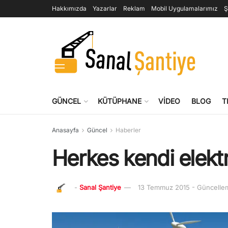
Hakkımızda
Yazarlar
Reklam
Mobil Uygulamalarımız
Ş
GÜNCEL
KÜTÜPHANE
VIDEO
BLOG
T
Anasayfa
Güncel
Haberler
Herkes kendi elektr
-
Sanal Şantiye
13 Temmuz 2015 - Güncelle