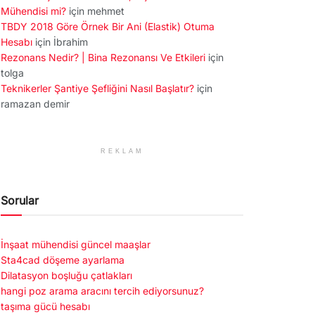
Mühendisi mi?
için
mehmet
TBDY 2018 Göre Örnek Bir Ani (Elastik) Otuma
Hesabı
için
İbrahim
Rezonans Nedir? | Bina Rezonansı Ve Etkileri
için
tolga
Teknikerler Şantiye Şefliğini Nasıl Başlatır?
için
ramazan demir
REKLAM
Sorular
İnşaat mühendisi güncel maaşlar
Sta4cad döşeme ayarlama
Dilatasyon boşluğu çatlakları
hangi poz arama aracını tercih ediyorsunuz?
taşıma gücü hesabı