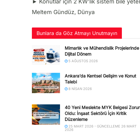
► Konutlar için 2 KW’lık sistem bile yeter
Meltem Gündüz, Dünya
Bunlara da Göz Atmayı Unutmayın
Mimarlık ve Mühendislik Projelerinde
Dijital Dönem
5 AĞUSTOS 2026
Ankara’da Kentsel Gelişim ve Konut
Talebi
8 NISAN 2026
40 Yeni Meslekte MYK Belgesi Zorun
Oldu: İnşaat Sektörü İçin Kritik
Düzenleme
25 MART 2026 - GÜNCELLEME 26 MART
2026