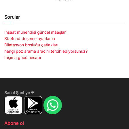
Sorular
İnşaat mühendisi güncel maaşlar
Sta4cad döşeme ayarlama
Dilatasyon boşluğu çatlakları
hangi poz arama aracını tercih ediyorsunuz?
taşıma gücü hesabı
Sanal Şantiye ®
Abone ol