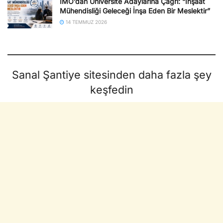
İMO’dan Üniversite Adaylarına Çağrı: “İnşaat
Mühendisliği Geleceği İnşa Eden Bir Meslektir”
14 TEMMUZ 2026
Sanal Şantiye sitesinden daha fazla şey
keşfedin