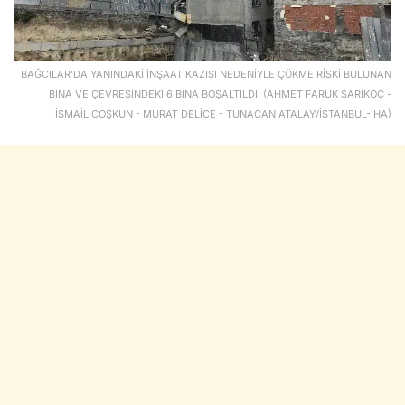
BAĞCILAR'DA YANINDAKİ İNŞAAT KAZISI NEDENİYLE ÇÖKME RİSKİ BULUNAN
BİNA VE ÇEVRESİNDEKİ 6 BİNA BOŞALTILDI. (AHMET FARUK SARIKOÇ -
İSMAİL COŞKUN - MURAT DELİCE - TUNACAN ATALAY/İSTANBUL-İHA)