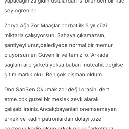
yapacaginiza gidin ustalardan isi bilenden bir kac
sey ogrenin.!
Zerya Ağa Zor Maaşlar berbat ilk 5 yıl cüzi
miktarla çalışıyorsun. Sahaya çıkamazsın,
şantiyeyi unut,belediyede normal bir memur
oluyorsun en Güvenilir ve temizi o. Arkada
sağlam aile şirketi yoksa baban müteahit değilse
git mimarlık oku. Ben çok pişman oldum.
Dnd SarıŞen Okumak zor değil.orasini dert
etme.cok guzel bir meslek.zevk alarak
çalışabilirsiniz.Ancak;bayanlari onemsemeyen
erkek ve kadin patronlardan dolayi ,ozel
sektorun kadin olsun erkek olsun farketmez