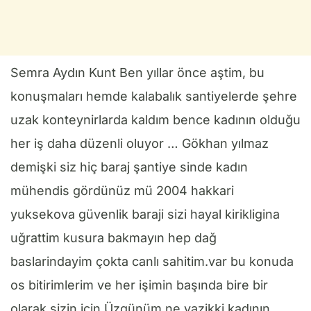
Semra Aydın Kunt Ben yıllar önce aştim, bu
konuşmaları hemde kalabalık santiyelerde şehre
uzak konteynirlarda kaldım bence kadının olduğu
her iş daha düzenli oluyor … Gökhan yılmaz
demişki siz hiç baraj şantiye sinde kadın
mühendis gördünüz mü 2004 hakkari
yuksekova güvenlik baraji sizi hayal kirikligina
uğrattim kusura bakmayın hep dağ
baslarindayim çokta canlı sahitim.var bu konuda
os bitirimlerim ve her işimin başında bire bir
olarak sizin için Üzgünüm ne yazikki kadının