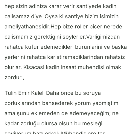
hep sizin adiniza karar verir santiyede kadin
calisamaz diye .Oysa ki santiye bizim isimizin
ameliyathanesidir.Hep bize roller bicer nerede
calismamiz gerektigini soylerler.Varligimizdan
rahatca kufur edemedikleri burunlarini ve baska
yerlerini rahatca karistiramadiklarindan rahatsiz
olurlar. Kisacasi kadin insaat muhendisi olmak
zordur.,
Tülin Emir Kaleli Daha önce bu soruya
zorluklarından bahsederek yorum yapmıştım
ama şunu eklemeden de edemeyeceğim; ne
kadar zorluğu olursa olsun bu mesleği
seviyorum bazı erkek Mühendislere taş