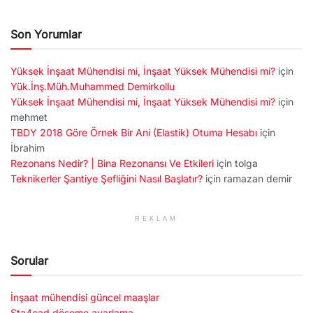
Son Yorumlar
Yüksek İnşaat Mühendisi mi, İnşaat Yüksek Mühendisi mi?
için
Yük.İnş.Müh.Muhammed Demirkollu
Yüksek İnşaat Mühendisi mi, İnşaat Yüksek Mühendisi mi?
için
mehmet
TBDY 2018 Göre Örnek Bir Ani (Elastik) Otuma Hesabı
için
İbrahim
Rezonans Nedir? | Bina Rezonansı Ve Etkileri
için
tolga
Teknikerler Şantiye Şefliğini Nasıl Başlatır?
için
ramazan demir
REKLAM
Sorular
İnşaat mühendisi güncel maaşlar
Sta4cad döşeme ayarlama