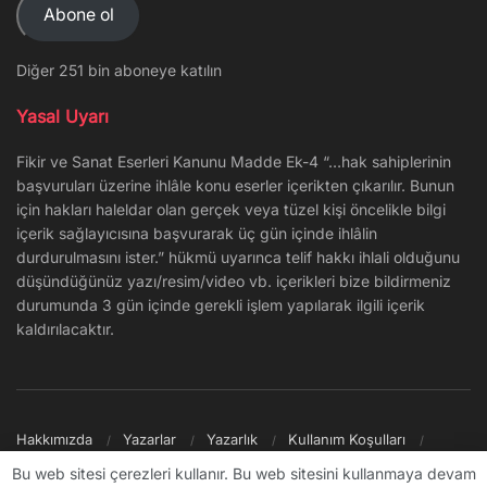
Abone ol
Diğer 251 bin aboneye katılın
Yasal Uyarı
Fikir ve Sanat Eserleri Kanunu Madde Ek-4 “…hak sahiplerinin
başvuruları üzerine ihlâle konu eserler içerikten çıkarılır. Bunun
için hakları haleldar olan gerçek veya tüzel kişi öncelikle bilgi
içerik sağlayıcısına başvurarak üç gün içinde ihlâlin
durdurulmasını ister.” hükmü uyarınca telif hakkı ihlali olduğunu
düşündüğünüz yazı/resim/video vb. içerikleri bize bildirmeniz
durumunda 3 gün içinde gerekli işlem yapılarak ilgili içerik
kaldırılacaktır.
Hakkımızda
Yazarlar
Yazarlık
Kullanım Koşulları
Gizlilik Politikası
Reklam
Şikayet/İletişim
Site Haritası
Bu web sitesi çerezleri kullanır. Bu web sitesini kullanmaya devam