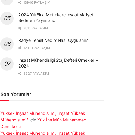
13946 PAYLAŞIM
2024 Yılı Bina Metrekare İnşaat Maliyet
Bedelleri Yayımlandı
7015 PAYLAŞIM
Radye Temel Nedir? Nasıl Uygulanır?
12070 PAYLAŞIM
İnşaat Mühendisliği Staj Defteri Örnekleri –
2024
6327 PAYLAŞIM
Son Yorumlar
Yüksek İnşaat Mühendisi mi, İnşaat Yüksek
Mühendisi mi?
için
Yük.İnş.Müh.Muhammed
Demirkollu
Yüksek İnşaat Mühendisi mi, İnşaat Yüksek