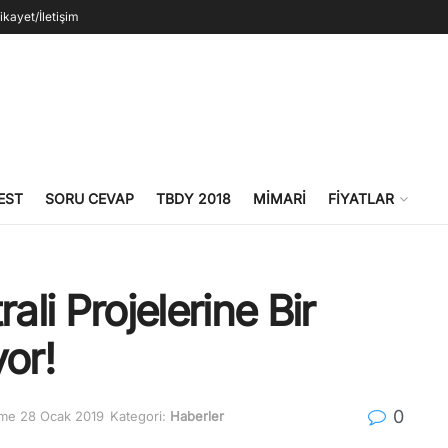
ikayet/İletişim
EST
SORU CEVAP
TBDY 2018
MIMARI
FIYATLAR
ali Projelerine Bir
or!
0
eme 28 Ocak 2019
Kategori:
Haberler