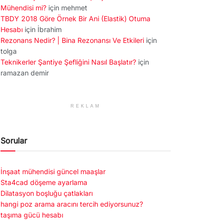
Mühendisi mi?
için
mehmet
TBDY 2018 Göre Örnek Bir Ani (Elastik) Otuma
Hesabı
için
İbrahim
Rezonans Nedir? | Bina Rezonansı Ve Etkileri
için
tolga
Teknikerler Şantiye Şefliğini Nasıl Başlatır?
için
ramazan demir
REKLAM
Sorular
İnşaat mühendisi güncel maaşlar
Sta4cad döşeme ayarlama
Dilatasyon boşluğu çatlakları
hangi poz arama aracını tercih ediyorsunuz?
taşıma gücü hesabı