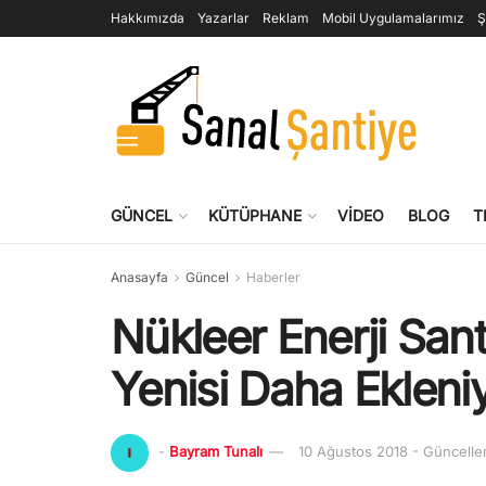
Hakkımızda
Yazarlar
Reklam
Mobil Uygulamalarımız
Ş
GÜNCEL
KÜTÜPHANE
VIDEO
BLOG
T
Anasayfa
Güncel
Haberler
Nükleer Enerji Santr
Yenisi Daha Ekleniy
-
Bayram Tunalı
10 Ağustos 2018 - Güncell