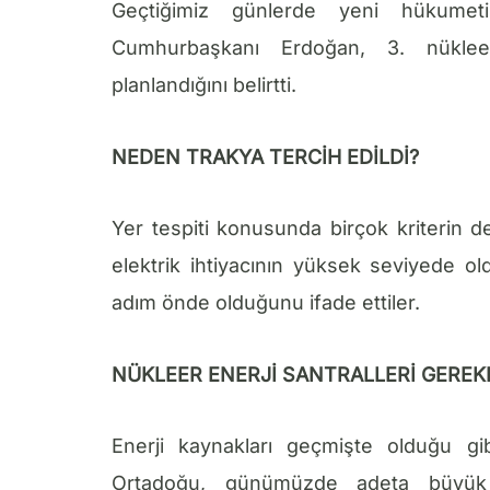
Geçtiğimiz günlerde yeni hükumet
Cumhurbaşkanı Erdoğan, 3. nükleer 
planlandığını belirtti.
NEDEN TRAKYA TERCİH EDİLDİ?
Yer tespiti konusunda birçok kriterin değ
elektrik ihtiyacının yüksek seviyede ol
adım önde olduğunu ifade ettiler.
NÜKLEER ENERJİ SANTRALLERİ GEREKL
Enerji kaynakları geçmişte olduğu g
Ortadoğu, günümüzde adeta büyük de