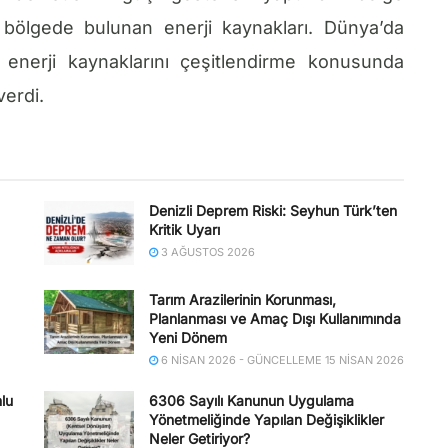
lgede bulunan enerji kaynakları. Dünya’da
enerji kaynaklarını çeşitlendirme konusunda
verdi.
Denizli Deprem Riski: Seyhun Türk’ten
Kritik Uyarı
3 AĞUSTOS 2026
Tarım Arazilerinin Korunması,
Planlanması ve Amaç Dışı Kullanımında
Yeni Dönem
6 NISAN 2026 - GÜNCELLEME 15 NISAN 2026
lu
6306 Sayılı Kanunun Uygulama
Yönetmeliğinde Yapılan Değişiklikler
Neler Getiriyor?