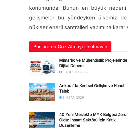
konumunda. Bunun en büyük nedeni bö
gelişmeler bu yöndeyken ülkemiz de 
nükleer enerji santralleri yapımına karar 
Bunlara da Göz Atmayı Unutmayın
Mimarlık ve Mühendislik Projelerinde
Dijital Dönem
5 AĞUSTOS 2026
Ankara’da Kentsel Gelişim ve Konut
Talebi
8 NISAN 2026
40 Yeni Meslekte MYK Belgesi Zorun
Oldu: İnşaat Sektörü İçin Kritik
Düzenleme