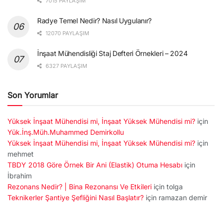
7015 PAYLAŞIM
Radye Temel Nedir? Nasıl Uygulanır?
12070 PAYLAŞIM
İnşaat Mühendisliği Staj Defteri Örnekleri – 2024
6327 PAYLAŞIM
Son Yorumlar
Yüksek İnşaat Mühendisi mi, İnşaat Yüksek Mühendisi mi?
için
Yük.İnş.Müh.Muhammed Demirkollu
Yüksek İnşaat Mühendisi mi, İnşaat Yüksek Mühendisi mi?
için
mehmet
TBDY 2018 Göre Örnek Bir Ani (Elastik) Otuma Hesabı
için
İbrahim
Rezonans Nedir? | Bina Rezonansı Ve Etkileri
için
tolga
Teknikerler Şantiye Şefliğini Nasıl Başlatır?
için
ramazan demir