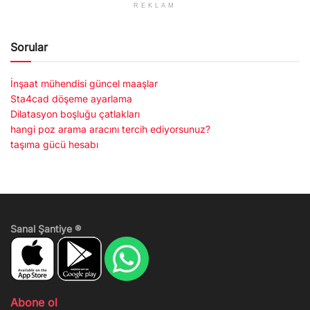
REKLAM
Sorular
İnşaat mühendisi güncel maaşlar
Sta4cad döşeme ayarlama
Dilatasyon boşluğu çatlakları
hangi poz arama aracını tercih ediyorsunuz?
taşıma gücü hesabı
Sanal Şantiye ®
Abone ol