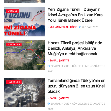
Yeni Zigana Tüneli | Dünyanın
GÜNCEL
İkinci Avrupa’nın En Uzun Kara
Yolu Tüneli Bitmek Üzere
-
MUHAMMED ALI KÖSE
6 OCAK 2020
Honaz Tüneli projesi bittiğinde
HABERLER
Denizli, Antalya, Ankara ve
Muğla’ya direkt bağlanacak
-
SANAL ŞANTIYE
22 ARALIK 2019 - GÜNCELLEME 27 AĞUSTOS
2022
Tamamlandığında Türkiye’nin en
HABERLER
uzun, dünyanın 2. en uzun tüneli
olacak
-
SANAL ŞANTIYE
20 ARALIK 2019 - GÜNCELLEME 27 AĞUSTOS
2022