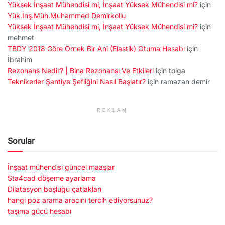
Yüksek İnşaat Mühendisi mi, İnşaat Yüksek Mühendisi mi?
için
Yük.İnş.Müh.Muhammed Demirkollu
Yüksek İnşaat Mühendisi mi, İnşaat Yüksek Mühendisi mi?
için
mehmet
TBDY 2018 Göre Örnek Bir Ani (Elastik) Otuma Hesabı
için
İbrahim
Rezonans Nedir? | Bina Rezonansı Ve Etkileri
için
tolga
Teknikerler Şantiye Şefliğini Nasıl Başlatır?
için
ramazan demir
REKLAM
Sorular
İnşaat mühendisi güncel maaşlar
Sta4cad döşeme ayarlama
Dilatasyon boşluğu çatlakları
hangi poz arama aracını tercih ediyorsunuz?
taşıma gücü hesabı