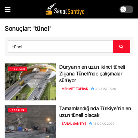
Sonuçlar: 'tünel'
Dünyanın en uzun ikinci tüneli
HABERLER
Zigana Tüneli’nde çalışmalar
sürüyor
-
MEHMET TOPRAK
3 ŞUBAT 2020
Tamamlandığında Türkiye’nin en
HABERLER
uzun tüneli olacak
-
SANAL ŞANTIYE
13 OCAK 2020