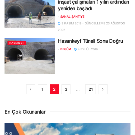
inşaat çalışmaları 1 yılın ardından
yeniden başladı
-
SANAL ŞANTIYE
9 KASIM 2019 - GÜNCELLEME 23 AĞUSTOS
2022
Hasankeyf Tüneli Sona Doğru
HABERLER
-
BEGÜM
4 EYLÜL 2019
1
2
3
…
21
En Çok Okunanlar