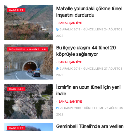
Mahalle yolundaki çökme tünel
HABERLER
inşaatını durdurdu
-
SANAL ŞANTIYE
6 ARALIK 2019 - GÜNCELLEME 24 AĞUSTOS
2022
Bu ilçeye ulaşım 44 tünel 20
MÜHENDISLIK HARIKALARI
köprüyle sağlanıyor
-
SANAL ŞANTIYE
2 ARALIK 2019 - GÜNCELLEME 27 AĞUSTOS
2022
İzmir’in en uzun tüneli için yeni
HABERLER
ihale
-
SANAL ŞANTIYE
29 KASIM 2019 - GÜNCELLEME 27 AĞUSTOS
2022
Geminbeli Tüneli’nde ara verilen
HABERLER