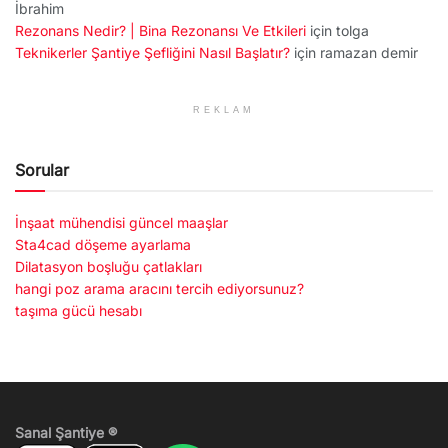
İbrahim
Rezonans Nedir? | Bina Rezonansı Ve Etkileri
için
tolga
Teknikerler Şantiye Şefliğini Nasıl Başlatır?
için
ramazan demir
REKLAM
Sorular
İnşaat mühendisi güncel maaşlar
Sta4cad döşeme ayarlama
Dilatasyon boşluğu çatlakları
hangi poz arama aracını tercih ediyorsunuz?
taşıma gücü hesabı
Sanal Şantiye ®