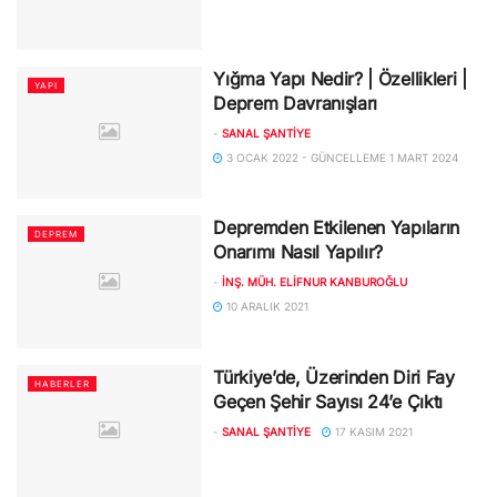
Yığma Yapı Nedir? | Özellikleri |
YAPI
Deprem Davranışları
-
SANAL ŞANTIYE
3 OCAK 2022 - GÜNCELLEME 1 MART 2024
Depremden Etkilenen Yapıların
DEPREM
Onarımı Nasıl Yapılır?
-
İNŞ. MÜH. ELIFNUR KANBUROĞLU
10 ARALIK 2021
Türkiye’de, Üzerinden Diri Fay
HABERLER
Geçen Şehir Sayısı 24’e Çıktı
-
SANAL ŞANTIYE
17 KASIM 2021