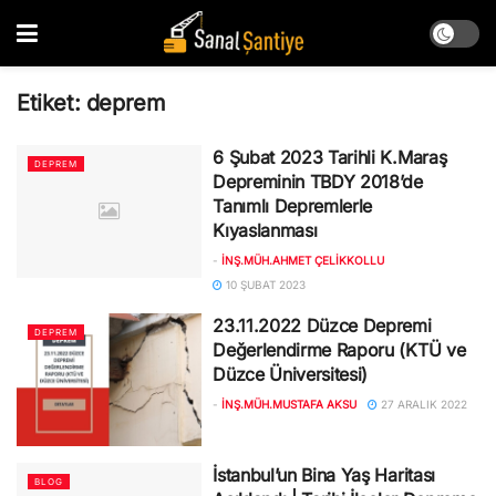
Etiket:
deprem
6 Şubat 2023 Tarihli K.Maraş
DEPREM
Depreminin TBDY 2018’de
Tanımlı Depremlerle
Kıyaslanması
-
İNŞ.MÜH.AHMET ÇELIKKOLLU
10 ŞUBAT 2023
23.11.2022 Düzce Depremi
DEPREM
Değerlendirme Raporu (KTÜ ve
Düzce Üniversitesi)
-
İNŞ.MÜH.MUSTAFA AKSU
27 ARALIK 2022
İstanbul’un Bina Yaş Haritası
BLOG