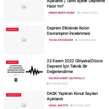
Açıklandı | Tarihi İlçeler Depreme
Hazır mı?
-
MIMAR MERVE MURAT
3 ARALIK 2022
Deprem Etkisinde Kolon
DEPREM
Davranışının İncelenmesi
-
TOLGA AYDOĞANER
24 KASIM 2022
23 Kasım 2022 Gölyaka/Düzce
DEPREM
Depremi İçin Teknik Bir
Değerlendirme
-
İNŞ.MÜH.AHMET ÇELIKKOLLU
23 KASIM 2022
DASK Yaptıran Konut Sayıları
HABERLER
Açıklandı
-
SANAL ŞANTIYE
13 OCAK 2022