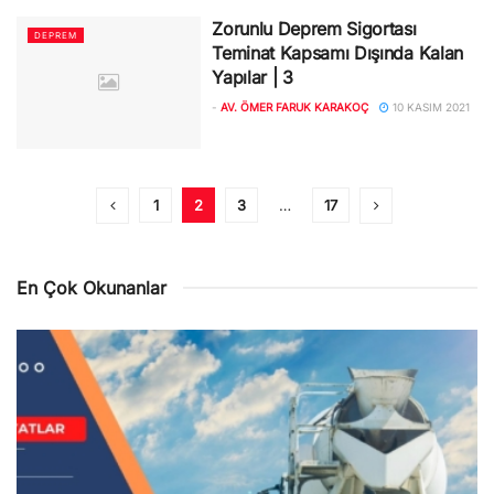
Zorunlu Deprem Sigortası
DEPREM
Teminat Kapsamı Dışında Kalan
Yapılar | 3
-
AV. ÖMER FARUK KARAKOÇ
10 KASIM 2021
1
2
3
…
17
En Çok Okunanlar