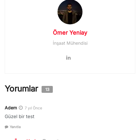
Ömer Yeniay
İnşaat Mühendisi
Yorumlar
13
Adem
7 yıl Önce
Güzel bir test
Yanıtla