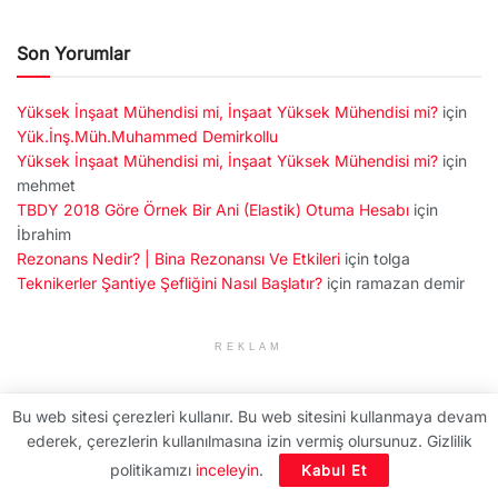
Son Yorumlar
Yüksek İnşaat Mühendisi mi, İnşaat Yüksek Mühendisi mi?
için
Yük.İnş.Müh.Muhammed Demirkollu
Yüksek İnşaat Mühendisi mi, İnşaat Yüksek Mühendisi mi?
için
mehmet
TBDY 2018 Göre Örnek Bir Ani (Elastik) Otuma Hesabı
için
İbrahim
Rezonans Nedir? | Bina Rezonansı Ve Etkileri
için
tolga
Teknikerler Şantiye Şefliğini Nasıl Başlatır?
için
ramazan demir
REKLAM
Sorular
Bu web sitesi çerezleri kullanır. Bu web sitesini kullanmaya devam
ederek, çerezlerin kullanılmasına izin vermiş olursunuz. Gizlilik
politikamızı
inceleyin
.
Kabul Et
İnşaat mühendisi güncel maaşlar
Sta4cad döşeme ayarlama