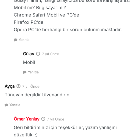
Gülay Hanım, hangi tarayıcıda bu sorunla karşılaştınız?
Mobil mi? Bilgisayar mı?
Chrome Safari Mobil ve PC’de
Firefox PC’de
Opera PC’de herhangi bir sorun bulunmamaktadır.
Yanıtla
Gülay
7 yıl Önce
Mobil
Yanıtla
Ayça
7 yıl Önce
Tünevan degildir tüvenandır o.
Yanıtla
Ömer Yeniay
7 yıl Önce
Geri bildiriminiz için teşekkürler, yazım yanlışını
düzelttik. :)