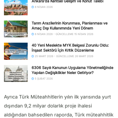
Ankara’da Kentsel Gelişim ve Konut Talebi
8 NISAN 2026
Tarım Arazilerinin Korunması, Planlanması ve
Amaç Dışı Kullanımında Yeni Dönem
6 NISAN 2026 - GÜNCELLEME 15 NISAN 2026
40 Yeni Meslekte MYK Belgesi Zorunlu Oldu:
İnşaat Sektörü İçin Kritik Düzenleme
25 MART 2026 - GÜNCELLEME 26 MART 2026
6306 Sayılı Kanunun Uygulama Yönetmeliğinde
Yapılan Değişiklikler Neler Getiriyor?
5 ŞUBAT 2026
Ayrıca Türk Müteahhitlerin yılın ilk yarısında yurt
dışından 9,2 milyar dolarlık proje ihalesi
aldığından bahsedilen raporda, Türk müteahhitlik