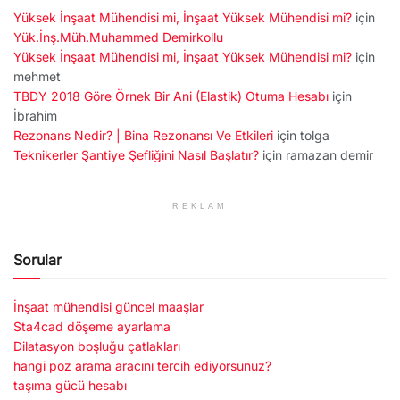
Yüksek İnşaat Mühendisi mi, İnşaat Yüksek Mühendisi mi?
için
Yük.İnş.Müh.Muhammed Demirkollu
Yüksek İnşaat Mühendisi mi, İnşaat Yüksek Mühendisi mi?
için
mehmet
TBDY 2018 Göre Örnek Bir Ani (Elastik) Otuma Hesabı
için
İbrahim
Rezonans Nedir? | Bina Rezonansı Ve Etkileri
için
tolga
Teknikerler Şantiye Şefliğini Nasıl Başlatır?
için
ramazan demir
REKLAM
Sorular
İnşaat mühendisi güncel maaşlar
Sta4cad döşeme ayarlama
Dilatasyon boşluğu çatlakları
hangi poz arama aracını tercih ediyorsunuz?
taşıma gücü hesabı