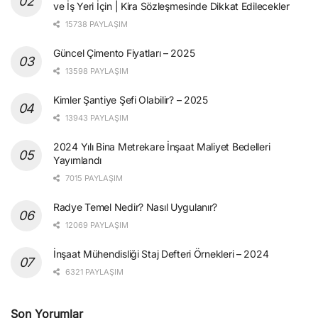
ve İş Yeri İçin | Kira Sözleşmesinde Dikkat Edilecekler
15738 PAYLAŞIM
Güncel Çimento Fiyatları – 2025
13598 PAYLAŞIM
Kimler Şantiye Şefi Olabilir? – 2025
13943 PAYLAŞIM
2024 Yılı Bina Metrekare İnşaat Maliyet Bedelleri
Yayımlandı
7015 PAYLAŞIM
Radye Temel Nedir? Nasıl Uygulanır?
12069 PAYLAŞIM
İnşaat Mühendisliği Staj Defteri Örnekleri – 2024
6321 PAYLAŞIM
Son Yorumlar