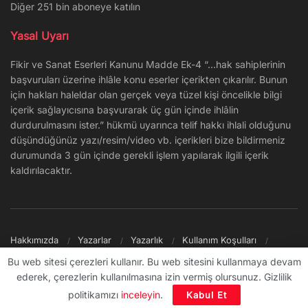
Diğer 251 bin aboneye katılın
Yasal Uyarı
Fikir ve Sanat Eserleri Kanunu Madde Ek-4 “…hak sahiplerinin
başvuruları üzerine ihlâle konu eserler içerikten çıkarılır. Bunun
için hakları haleldar olan gerçek veya tüzel kişi öncelikle bilgi
içerik sağlayıcısına başvurarak üç gün içinde ihlâlin
durdurulmasını ister.” hükmü uyarınca telif hakkı ihlali olduğunu
düşündüğünüz yazı/resim/video vb. içerikleri bize bildirmeniz
durumunda 3 gün içinde gerekli işlem yapılarak ilgili içerik
kaldırılacaktır.
Hakkımızda
Yazarlar
Yazarlık
Kullanım Koşulları
Gizlilik Politikası
Reklam
Şikayet/İletişim
Site Haritası
Bu web sitesi çerezleri kullanır. Bu web sitesini kullanmaya devam
ederek, çerezlerin kullanılmasına izin vermiş olursunuz. Gizlilik
© 2009 - ∞ Sanal Şantiye
politikamızı
inceleyin
.
Kabul Et