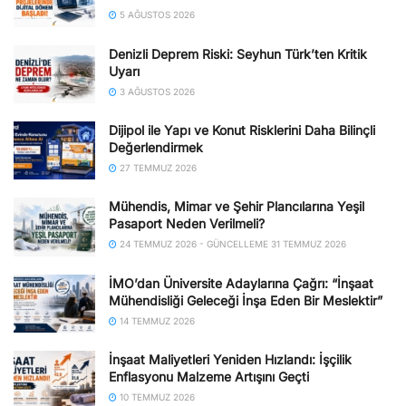
5 AĞUSTOS 2026
Denizli Deprem Riski: Seyhun Türk’ten Kritik
Uyarı
3 AĞUSTOS 2026
Dijipol ile Yapı ve Konut Risklerini Daha Bilinçli
Değerlendirmek
27 TEMMUZ 2026
Mühendis, Mimar ve Şehir Plancılarına Yeşil
Pasaport Neden Verilmeli?
24 TEMMUZ 2026 - GÜNCELLEME 31 TEMMUZ 2026
İMO’dan Üniversite Adaylarına Çağrı: “İnşaat
Mühendisliği Geleceği İnşa Eden Bir Meslektir”
14 TEMMUZ 2026
İnşaat Maliyetleri Yeniden Hızlandı: İşçilik
Enflasyonu Malzeme Artışını Geçti
10 TEMMUZ 2026