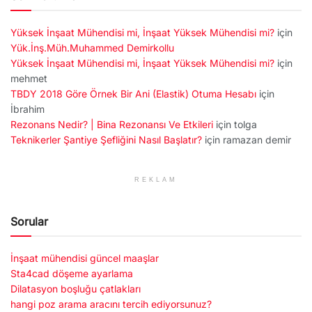
Yüksek İnşaat Mühendisi mi, İnşaat Yüksek Mühendisi mi?
için
Yük.İnş.Müh.Muhammed Demirkollu
Yüksek İnşaat Mühendisi mi, İnşaat Yüksek Mühendisi mi?
için
mehmet
TBDY 2018 Göre Örnek Bir Ani (Elastik) Otuma Hesabı
için
İbrahim
Rezonans Nedir? | Bina Rezonansı Ve Etkileri
için
tolga
Teknikerler Şantiye Şefliğini Nasıl Başlatır?
için
ramazan demir
REKLAM
Sorular
İnşaat mühendisi güncel maaşlar
Sta4cad döşeme ayarlama
Dilatasyon boşluğu çatlakları
hangi poz arama aracını tercih ediyorsunuz?