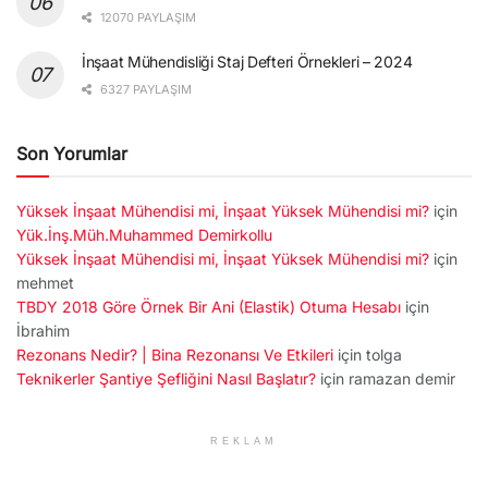
12070 PAYLAŞIM
İnşaat Mühendisliği Staj Defteri Örnekleri – 2024
6327 PAYLAŞIM
Son Yorumlar
Yüksek İnşaat Mühendisi mi, İnşaat Yüksek Mühendisi mi?
için
Yük.İnş.Müh.Muhammed Demirkollu
Yüksek İnşaat Mühendisi mi, İnşaat Yüksek Mühendisi mi?
için
mehmet
TBDY 2018 Göre Örnek Bir Ani (Elastik) Otuma Hesabı
için
İbrahim
Rezonans Nedir? | Bina Rezonansı Ve Etkileri
için
tolga
Teknikerler Şantiye Şefliğini Nasıl Başlatır?
için
ramazan demir
REKLAM