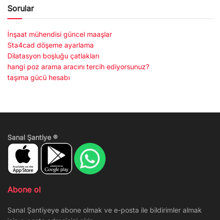
Sorular
İnşaat mühendisi güncel maaşlar
Sta4cad döşeme ayarlama
Dilatasyon boşluğu çatlakları
hangi poz arama aracını tercih ediyorsunuz?
taşıma gücü hesabı
Sanal Şantiye ®
Abone ol
Sanal Şantiyeye abone olmak ve e-posta ile bildirimler almak