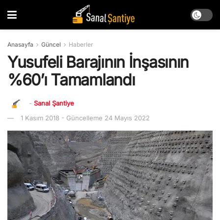
Anasayfa
Güncel
Haberler
Yusufeli Barajının İnşasının
%60’ı Tamamlandı
-
Sanal Şantiye
1 Kasım 2018 - Güncelleme 24 Mayıs 2022