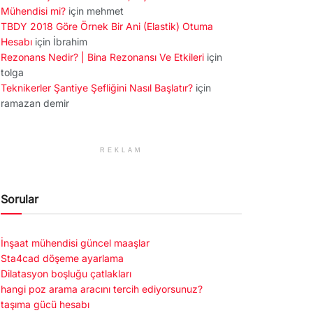
Mühendisi mi?
için
mehmet
TBDY 2018 Göre Örnek Bir Ani (Elastik) Otuma
Hesabı
için
İbrahim
Rezonans Nedir? | Bina Rezonansı Ve Etkileri
için
tolga
Teknikerler Şantiye Şefliğini Nasıl Başlatır?
için
ramazan demir
REKLAM
Sorular
İnşaat mühendisi güncel maaşlar
Sta4cad döşeme ayarlama
Dilatasyon boşluğu çatlakları
hangi poz arama aracını tercih ediyorsunuz?
taşıma gücü hesabı