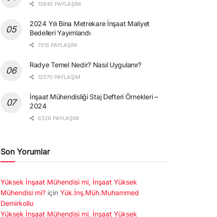
13945 PAYLAŞIM
2024 Yılı Bina Metrekare İnşaat Maliyet
Bedelleri Yayımlandı
7015 PAYLAŞIM
Radye Temel Nedir? Nasıl Uygulanır?
12070 PAYLAŞIM
İnşaat Mühendisliği Staj Defteri Örnekleri –
2024
6326 PAYLAŞIM
Son Yorumlar
Yüksek İnşaat Mühendisi mi, İnşaat Yüksek
Mühendisi mi?
için
Yük.İnş.Müh.Muhammed
Demirkollu
Yüksek İnşaat Mühendisi mi, İnşaat Yüksek