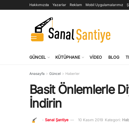
Hakkımızda
Yazarlar
Reklam
Mobil Uygulamalarımız
Ş
GÜNCEL
KÜTÜPHANE
VIDEO
BLOG
T
Anasayfa
Güncel
Haberler
Basit Önlemlerle Di
İndirin
-
Sanal Şantiye
10 Kasım 2019
Kategori:
Hab