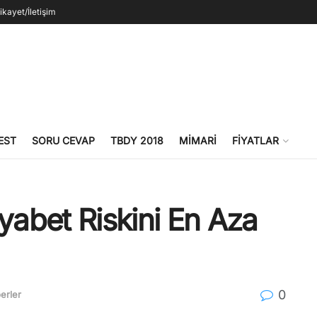
ikayet/İletişim
EST
SORU CEVAP
TBDY 2018
MIMARI
FIYATLAR
yabet Riskini En Aza
0
erler