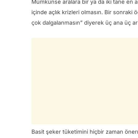
Mümkünse aralara bir ya da iki tane en a
içinde açlık krizleri olmasın. Bir sonrak
çok dalgalanmasın” diyerek üç ana üç ar
Basit şeker tüketimini hiçbir zaman öne