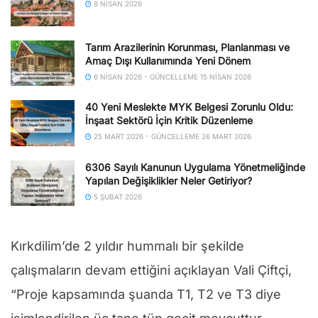
8 NISAN 2026
Tarım Arazilerinin Korunması, Planlanması ve
Amaç Dışı Kullanımında Yeni Dönem
6 NISAN 2026 - GÜNCELLEME 15 NISAN 2026
40 Yeni Meslekte MYK Belgesi Zorunlu Oldu:
İnşaat Sektörü İçin Kritik Düzenleme
25 MART 2026 - GÜNCELLEME 26 MART 2026
6306 Sayılı Kanunun Uygulama Yönetmeliğinde
Yapılan Değişiklikler Neler Getiriyor?
5 ŞUBAT 2026
Kırkdilim’de 2 yıldır hummalı bir şekilde
çalışmaların devam ettiğini açıklayan Vali Çiftçi,
“Proje kapsamında şuanda T1, T2 ve T3 diye