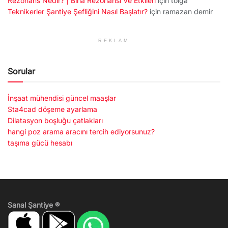
Rezonans Nedir? | Bina Rezonansı Ve Etkileri
için
tolga
Teknikerler Şantiye Şefliğini Nasıl Başlatır?
için
ramazan demir
REKLAM
Sorular
İnşaat mühendisi güncel maaşlar
Sta4cad döşeme ayarlama
Dilatasyon boşluğu çatlakları
hangi poz arama aracını tercih ediyorsunuz?
taşıma gücü hesabı
Sanal Şantiye ®