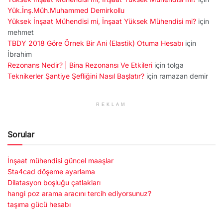
Yük.İnş.Müh.Muhammed Demirkollu
Yüksek İnşaat Mühendisi mi, İnşaat Yüksek Mühendisi mi?
için
mehmet
TBDY 2018 Göre Örnek Bir Ani (Elastik) Otuma Hesabı
için
İbrahim
Rezonans Nedir? | Bina Rezonansı Ve Etkileri
için
tolga
Teknikerler Şantiye Şefliğini Nasıl Başlatır?
için
ramazan demir
REKLAM
Sorular
İnşaat mühendisi güncel maaşlar
Sta4cad döşeme ayarlama
Dilatasyon boşluğu çatlakları
hangi poz arama aracını tercih ediyorsunuz?
taşıma gücü hesabı